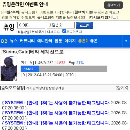
참여하기
[08월2주차]
유니크뽑기 이벤트를 시작합니다.
[참여하기]
를 누르시면 비로그
인도 참여할 수 있으며,
유니크당첨 기회
를 노려보세요!
[다시보지 않기
]
|
분실찾기
|
다크모드
|
로그인유지
회원가입
DB
뉴스
커뮤니티
애니만화
웹툰
이미지
츄온2
츄온
▼
[Steins;Gate]베타 세계선으로
DB
뉴스
커뮤니티
애니만화
웹툰
이미지
츄온2
츄온
PhILIA
| L:46/A:232 |
LV32
|
Exp.
21%
138/650
| 0 | 2012-04-15 21:54:00 | 2070 |
[숨덕모드설정]
[닫기X]
게시판최상단항상설정가능
{ SYSTEM : (안내) '{$i}'는 사용이 불가능한 태그입니다.
2026-08-
07 20:08:00 }
{ SYSTEM : (안내) '{$i}'는 사용이 불가능한 태그입니다.
2026-08-
07 20:08:00 }
{ SYSTEM : (안내) '{$i}'는 사용이 불가능한 태그입니다.
2026-08-
07 20:08:00 }