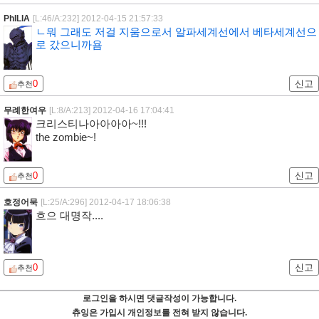
PhILIA
[L:46/A:232]
2012-04-15 21:57:33
ㄴ뭐 그래도 저걸 지움으로서 알파세계선에서 베타세계선으
로 갔으니까욤
0
신고
추천
무례한여우
[L:8/A:213]
2012-04-16 17:04:41
크리스티나아아아아~!!!
the zombie~!
0
신고
추천
호정어묵
[L:25/A:296]
2012-04-17 18:06:38
흐으 대명작....
0
신고
추천
로그인을 하시면 댓글작성이 가능합니다.
츄잉은 가입시 개인정보를 전혀 받지 않습니다.