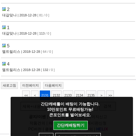
2
대갈맞나
| 2018-12-28
[ 81 / 0 ]
1
대갈맞나
| 2018-12-28
[
113
/ 0 ]
5
멜트릴리스
| 2018-12-28
[ 64 / 0 ]
4
멜트릴리스
| 2018-12-28
[
132
/ 0 ]
새로고침
이전페이지
다음페이지
<<
<
2131
2132
2133
2134
2135
>
>>
간단캐배틀이 배팅이 가능합니다.
검색
제목+내용
10만포인트 무료배팅가능!
큰포인트를 벌어보세요.
공지/이벤
|
다크모드
|
건의사항
|
이미지신고
작품건의
|
캐릭건의
|
기타디비
|
게시판신청
간단캐배팅하기
PC버전
|
클론신고
|
정지/패널티문의
|
H
E
L
I
X