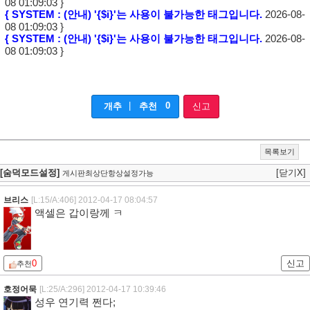
08 01:09:03 }
{ SYSTEM : (안내) '{$i}'는 사용이 불가능한 태그입니다.
2026-08-
08 01:09:03 }
{ SYSTEM : (안내) '{$i}'는 사용이 불가능한 태그입니다.
2026-08-
08 01:09:03 }
|
0
개추
추천
신고
목록보기
[숨덕모드설정]
[닫기X]
게시판최상단항상설정가능
브리스
[L:15/A:406]
2012-04-17 08:04:57
액셀은 갑이랑께 ㅋ
0
신고
추천
호정어묵
[L:25/A:296]
2012-04-17 10:39:46
성우 연기력 쩐다;