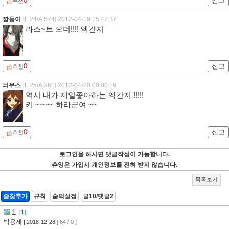
0
신고
추천
깜둥이
[L:24/A:574]
2012-04-19 15:47:37
라스~트 오더!!!! 엑간지
0
신고
추천
늬우스
[L:25/A:361]
2012-04-20 00:00:19
역시 내가 제일좋아하는 엑간지 !!!!!
키 ~~~~ 하라군여 ~~
0
신고
추천
로그인을 하시면 댓글작성이 가능합니다.
츄잉은 가입시 개인정보를 전혀 받지 않습니다.
목록보기
즐찾추가
규칙
숨덕설정
글10/댓글2
1
[1]
박용제
| 2018-12-28
[ 64 / 0 ]