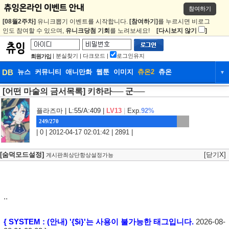
참여하기
[08월2주차]
유니크뽑기 이벤트를 시작합니다.
[참여하기]
를 누르시면 비로그
인도 참여할 수 있으며,
유니크당첨 기회
를 노려보세요!
[다시보지 않기
]
|
분실찾기
|
다크모드
|
로그인유지
회원가입
DB
뉴스
커뮤니티
애니만화
웹툰
이미지
츄온2
츄온
▼
[어떤 마술의 금서목록] 키하라── 군──
DB
뉴스
커뮤니티
애니만화
웹툰
이미지
츄온2
츄온
플라즈마
| L:55/A:409 |
LV13
|
Exp.
92%
249/270
| 0 | 2012-04-17 02:01:42 | 2891 |
[숨덕모드설정]
[닫기X]
게시판최상단항상설정가능
..
{ SYSTEM : (안내) '{$i}'는 사용이 불가능한 태그입니다.
2026-08-