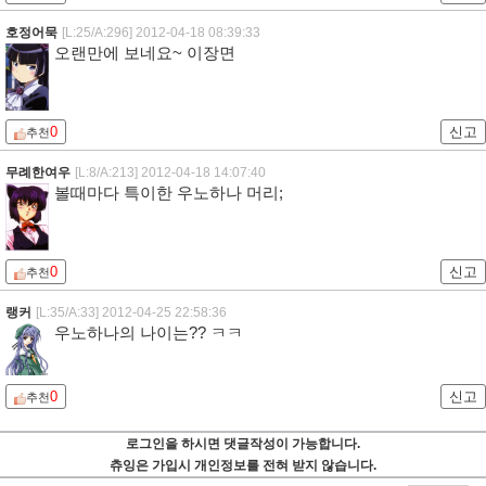
호정어묵
[L:25/A:296]
2012-04-18 08:39:33
오랜만에 보네요~ 이장면
0
신고
추천
무례한여우
[L:8/A:213]
2012-04-18 14:07:40
볼때마다 특이한 우노하나 머리;
0
신고
추천
랭커
[L:35/A:33]
2012-04-25 22:58:36
우노하나의 나이는?? ㅋㅋ
0
신고
추천
로그인을 하시면 댓글작성이 가능합니다.
츄잉은 가입시 개인정보를 전혀 받지 않습니다.