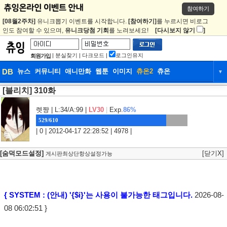
참여하기
[08월2주차]
유니크뽑기 이벤트를 시작합니다.
[참여하기]
를 누르시면 비로그
인도 참여할 수 있으며,
유니크당첨 기회
를 노려보세요!
[다시보지 않기
]
|
분실찾기
|
다크모드
|
로그인유지
회원가입
DB
뉴스
커뮤니티
애니만화
웹툰
이미지
츄온2
츄온
▼
[블리치] 310화
DB
뉴스
커뮤니티
애니만화
웹툰
이미지
츄온2
츄온
렛쨩
| L:34/A:99 |
LV30
|
Exp.
86%
529/610
| 0 | 2012-04-17 22:28:52 | 4978 |
[숨덕모드설정]
[닫기X]
게시판최상단항상설정가능
{ SYSTEM : (안내) '{$i}'는 사용이 불가능한 태그입니다.
2026-08-
08 06:02:51 }