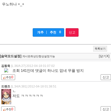
우노하나 +_+
|
0
개추
추천
신고
목록보기
[숨덕모드설정]
[닫기X]
게시판최상단항상설정가능
김동욱
[L:36/A:27]
2012-04-18 01:07:02
조회 141인데 댓글이 하나도 없네 무플 방지
0
신고
추천
드렌즈
[L:34/A:381]
2012-04-18 01:38:51
ㄴ
저도 ㅋㅋㅋㅋㅋㅋ
0
신고
추천