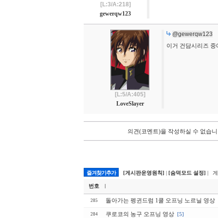
[L:3/A:218]
gewerqw123
@gewerqw123
이거 건담시리즈 중
[L:5/A:405]
LoveSlayer
의견(코멘트)을 작성하실 수 없습니
즐겨찾기추가
[게시판운영원칙]
|
[숨덕모드 설정]
| 
번호
|
돌아가는 펭귄드럼 1쿨 오프닝 노르닐 영상
285
쿠로코의 농구 오프닝 영상
[5]
284