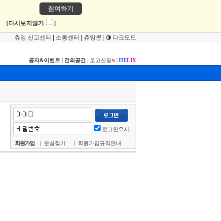
참여하기
!
[다시보지않기
]
츄잉 신고센터
|
소통센터
|
츄잉콘
|
다크모드
공지&이벤트
|
건의공간
|
로고신청
|
H
E
L
I
X
N
로그인유지
회원가입
|
분실찾기
|
회원가입규칙안내