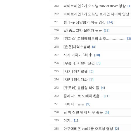
파이브레인 2기 오프닝 now or never 영상
[1
283
파이브레인 1기 오프닝 브레인 다이버 영상
282
빙과 op 상냥함의 이유 영상
[14]
281
날\ 좀... 그만 울려라 ㅠㅠ
[19]
280
[원피스] 고잉메리호의 최후......................
[2
279
[은혼]디럭스봄버
[8]
278
사키 이치가 3화 中
[10]
277
[우폿테] 서브머신건
[3]
276
[사키] 해저로월
[3]
275
[사키] 영상개화
[4]
274
[우폿테] 불펍형 라이플
[4]
273
클라나드로 도배하겠음 ..
[11]
272
아버지... ㅠㅠ
[9]
271
난 이 장면 왠지 너무 좋음
[6]
270
여기..
[1]
269
아쿠에리온 evol 2쿨 오프닝 영상
[2]
268