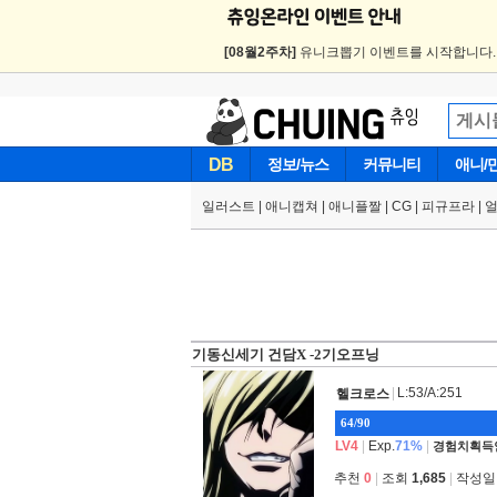
[08월2주차]
유니크뽑기 이벤트를 시작합니다
DB
정보/뉴스
커뮤니티
애니/
일러스트
|
애니캡쳐
|
애니플짤
|
CG
|
피규프라
|
기동신세기 건담X -2기오프닝
|
L:53/A:251
헬크로스
64/90
LV4
|
Exp.
71%
|
경험치획득
추천
0
|
조회
1,685
|
작성일 2