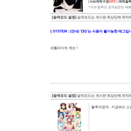
[
서브캐릭구경
OFF
]
[
캐릭컬
*서브/컬렉션 공개설정은
서브
[숨덕모드 설정]
숨덕모드는 게시판 최상단에 위치해
{ SYSTEM : (안내) '{$i}'는 사용이 불가능한 태그입
세틀라이트 캐논 !
[숨덕모드 설정]
숨덕모드는 게시판 최상단에 위치해
불후의명작.. 지금봐도 