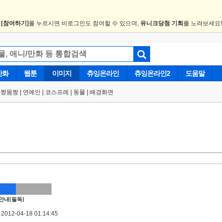
.
[참여하기]
를 누르시면 비로그인도 참여할 수 있으며,
유니크당첨 기회
를 노려보세요
만화
웹툰
이미지
츄잉온라인
츄잉온라인2
도움말
얼짱몸짱
|
연예인
|
코스프레
|
동물
|
배경화면
안내[필독]
012-04-18 01:14:45