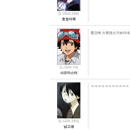
[L:25/A:296]
호정어묵
중간에 스켓댄스가보이
[L:15/A:74]
샤프마스터
ㅋㅋㅋㅋㅋㅋㅋㅋㅋㅋㅋ
[L:12/A:392]
남고생