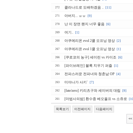
클라나드로 도배하겠음 ..
[11]
272
아버지... ㅠㅠ
[9]
271
난 이 장면 왠지 너무 좋음
[6]
270
여기..
[1]
269
아쿠에리온 evol 2쿨 오프닝 영상
[2]
268
아쿠에리온 evol 1쿨 오프닝 영상
[1]
267
[쿠로코의 농구] 세이린 vs 카이조
[6]
266
[파이브레인] 블록 치우기 퍼즐
[1]
265
전파스러운 전파녀와 청춘남 OP
[4]
264
미야나가 사키`
[7]
263
[fate/zero] 키리츠구와 세이버의 대립
[9]
262
[마법사의밤] 환수종 베오울프 vs 소쥬로
[1
261
목록보기
이전페이지
다음페이지
<<