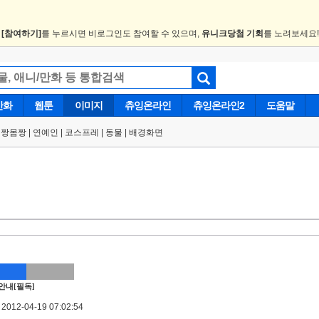
.
[참여하기]
를 누르시면 비로그인도 참여할 수 있으며,
유니크당첨 기회
를 노려보세요
만화
웹툰
이미지
츄잉온라인
츄잉온라인2
도움말
얼짱몸짱
|
연예인
|
코스프레
|
동물
|
배경화면
안내[필독]
012-04-19 07:02:54