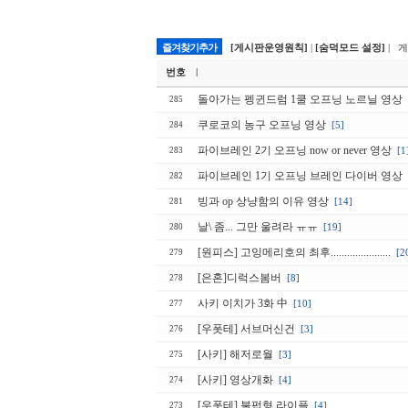
즐겨찾기추가
[게시판운영원칙]
|
[숨덕모드 설정]
| 
번호
|
돌아가는 펭귄드럼 1쿨 오프닝 노르닐 영상
285
쿠로코의 농구 오프닝 영상
[5]
284
파이브레인 2기 오프닝 now or never 영상
[1
283
파이브레인 1기 오프닝 브레인 다이버 영상
282
빙과 op 상냥함의 이유 영상
[14]
281
날\ 좀... 그만 울려라 ㅠㅠ
[19]
280
[원피스] 고잉메리호의 최후......................
[2
279
[은혼]디럭스봄버
[8]
278
사키 이치가 3화 中
[10]
277
[우폿테] 서브머신건
[3]
276
[사키] 해저로월
[3]
275
[사키] 영상개화
[4]
274
[우폿테] 불펍형 라이플
[4]
273