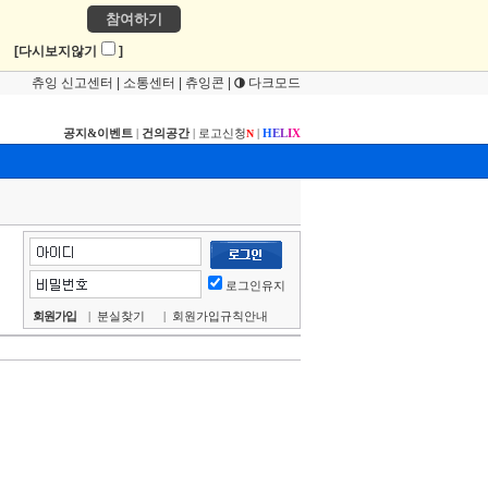
참여하기
!
[다시보지않기
]
츄잉 신고센터
|
소통센터
|
츄잉콘
|
다크모드
공지&이벤트
|
건의공간
|
로고신청
|
H
E
L
I
X
N
로그인유지
회원가입
|
분실찾기
|
회원가입규칙안내