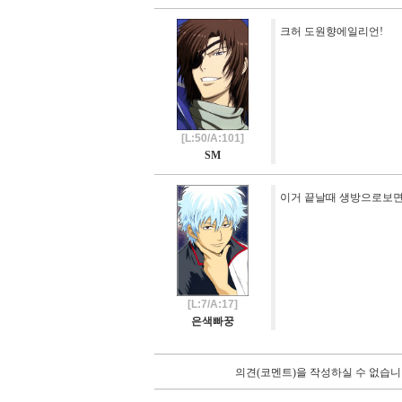
크허 도원향에일리언!
[L:50/A:101]
SM
이거 끝날때 생방으로보
[L:7/A:17]
은색빠꿍
의견(코멘트)을 작성하실 수 없습니