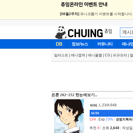
[08월2주차]
유니크뽑기 이벤트를 시작합니다
DB
정보/뉴스
커뮤니티
애니/
일러스트
|
애니캡쳐
|
애니플짤
|
CG
|
피규프라
|
은혼 202~252 한눈에보기...
|
L:23/A:648
비바
66/90
LV4
|
Exp.
73%
|
경험치획득
추천
0
|
조회
2,648
|
작성일 2