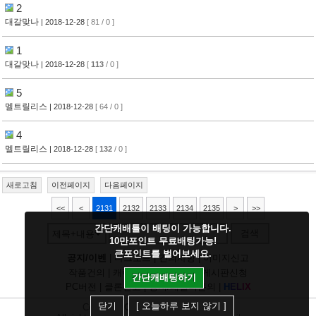
2
대갈맞나
| 2018-12-28
[ 81 / 0 ]
1
대갈맞나
| 2018-12-28
[
113
/ 0 ]
5
멜트릴리스
| 2018-12-28
[ 64 / 0 ]
4
멜트릴리스
| 2018-12-28
[
132
/ 0 ]
새로고침
이전페이지
다음페이지
<<
<
2131
2132
2133
2134
2135
>
>>
간단캐배틀이 배팅이 가능합니다.
검색
제목+내용
10만포인트 무료배팅가능!
큰포인트를 벌어보세요.
공지/이벤
|
다크모드
|
건의사항
|
이미지신고
작품건의
|
캐릭건의
|
기타디비
|
게시판신청
간단캐배팅하기
PC버전
|
클론신고
|
정지/패널티문의
|
H
E
L
I
X
닫기
[ 오늘하루 보지 않기 ]
Copyright
CHUING
Communications.