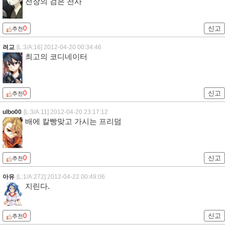
전장의 검은 천사
0
신고
추천
려교
[L:3/A:16]
2012-04-20 00:34:46
최고의 코디네이터
0
신고
추천
ulbo00
[L:3/A:11]
2012-04-20 23:17:12
배에 칼빵맞고 가시는 프리덤
0
신고
추천
아유
[L:1/A:272]
2012-04-22 00:49:06
지린다.
0
신고
추천