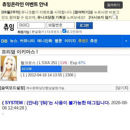
참여하기
[08월2주차]
유니크뽑기 이벤트를 시작합니다.
[참여하기]
를 누르시면 비로그
인도 참여할 수 있으며,
유니크당첨 기회
를 노려보세요!
[다시보지 않기
]
|
분실찾기
|
다크모드
|
로그인유지
회원가입
DB
뉴스
커뮤니티
애니만화
웹툰
이미지
츄온2
츄온
▼
프리덤 이키마스 !
DB
뉴스
커뮤니티
애니만화
웹툰
이미지
츄온2
츄온
헬크로스
| L:53/A:251 |
LV6
|
Exp.
47%
62/130
| 1 | 2012-04-19 14:13:55 | 2306 |
[숨덕모드설정]
[닫기X]
게시판최상단항상설정가능
{ SYSTEM : (안내) '{$i}'는 사용이 불가능한 태그입니다.
2026-08-
08 12:44:28 }
.