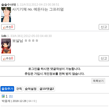
슬슬수사대
[L:11/A:51]
2012-04-23 00:38:51
사기기체 no. 에든다는 그프리덤
0
신고
추천
1db
[L:33/A:361]
2012-05-03 04:48:30
보살님 ㅎㅎㅎㅎ
0
신고
추천
로그인을 하시면 댓글작성이 가능합니다.
츄잉은 가입시 개인정보를 전혀 받지 않습니다.
목록보기
즐찾추가
규칙
숨덕설정
글10/댓글2
1
[1]
박용제
| 2018-12-28
[ 64 / 0 ]