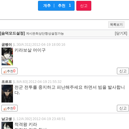
|
1
개추
추천
신고
목록보기
[숨덕모드설정]
[닫기X]
게시판최상단항상설정가능
굼벵이
[L:30/A:311]
2012-04-19 18:00:16
키라보살 어이구
0
신고
추천
조르프
[L:8/A:83]
2012-04-19 21:55:32
전군 전투를 중지하고 피난해주세요 하면서 빔을 발사합니
다.
0
신고
추천
남고생
[L:12/A:392]
2012-04-19 23:48:51
적격왕 키라