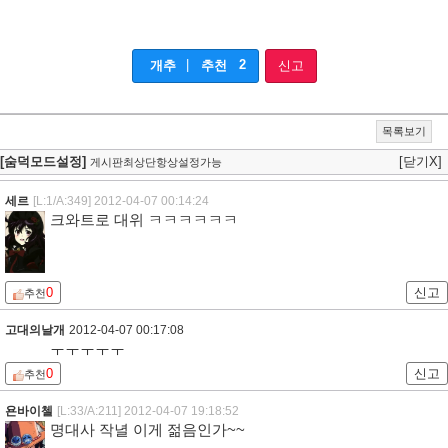
|
2
개추
추천
신고
목록보기
[숨덕모드설정]
[닫기X]
게시판최상단항상설정가능
세르
[L:1/A:349]
2012-04-07 00:14:24
크와트로 대위 ㅋㅋㅋㅋㅋㅋ
0
신고
추천
고대의날개
2012-04-07 00:17:08
ㅜㅜㅜㅜㅜ
0
신고
추천
욘바이첼
[L:33/A:211]
2012-04-07 19:18:52
명대사 작녈 이게 젊음인가~~