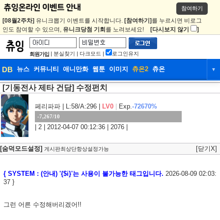
참여하기
[08월2주차]
유니크뽑기 이벤트를 시작합니다.
[참여하기]
를 누르시면 비로그
인도 참여할 수 있으며,
유니크당첨 기회
를 노려보세요!
[다시보지 않기
]
|
분실찾기
|
다크모드
|
로그인유지
회원가입
DB
뉴스
커뮤니티
애니만화
웹툰
이미지
츄온2
츄온
▼
[기동전사 제타 건담] 수정펀치
DB
뉴스
커뮤니티
애니만화
웹툰
이미지
츄온2
츄온
페리파파
| L:58/A:296 |
LV0
|
Exp.
-72670%
-7,267/10
| 2 | 2012-04-07 00:12:36 | 2076 |
[숨덕모드설정]
[닫기X]
게시판최상단항상설정가능
{ SYSTEM : (안내) '{$i}'는 사용이 불가능한 태그입니다.
2026-08-09 02:03:
37 }
그런 어른 수정해버리겠어!!