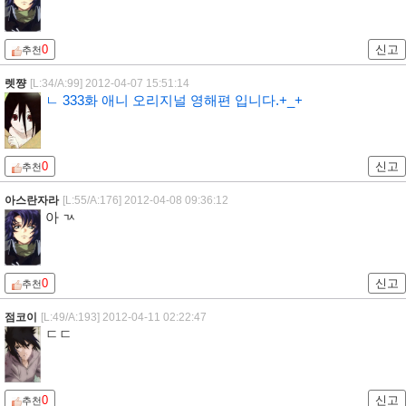
0
신고
추천
렛쨩
[L:34/A:99]
2012-04-07 15:51:14
ㄴ 333화 애니 오리지널 영해편 입니다.+_+
0
신고
추천
아스란자라
[L:55/A:176]
2012-04-08 09:36:12
아 ㄳ
0
신고
추천
점코이
[L:49/A:193]
2012-04-11 02:22:47
ㄷㄷ
0
신고
추천