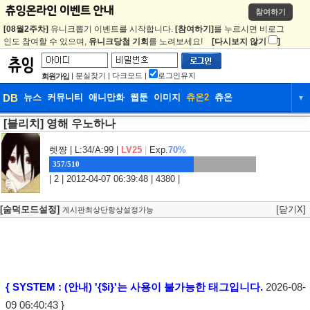
참여하기
[08월2주차]
유니크뽑기 이벤트를 시작합니다.
[참여하기]
를 누르시면 비로그
인도 참여할 수 있으며,
유니크당첨 기회
를 노려보세요!
[다시보지 않기
]
|
분실찾기
|
다크모드
|
로그인유지
회원가입
DB
뉴스
커뮤니티
애니만화
웹툰
이미지
츄온2
츄온
▼
[블리치] 영해 우노하나
DB
뉴스
커뮤니티
애니만화
웹툰
이미지
츄온2
츄온
렛쨩
| L:34/A:99 |
LV25
|
Exp.
70%
357/510
| 2 | 2012-04-07 06:39:48 | 4380 |
[숨덕모드설정]
[닫기X]
게시판최상단항상설정가능
{ SYSTEM : (안내) '{$i}'는 사용이 불가능한 태그입니다.
2026-08-
09 06:40:43 }