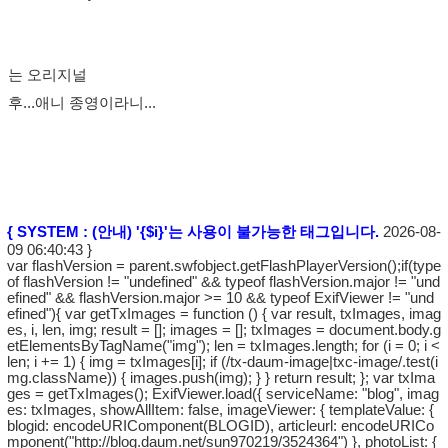
는 오리지널
후...애니 종영이라니...
{ SYSTEM : (안내) '{$i}'는 사용이 불가능한 태그입니다.
2026-08-
09 06:40:43 }
var flashVersion = parent.swfobject.getFlashPlayerVersion();if(type
of flashVersion != "undefined" && typeof flashVersion.major != "und
efined" && flashVersion.major >= 10 && typeof ExifViewer != "und
efined"){ var getTxImages = function () { var result, txImages, imag
es, i, len, img; result = []; images = []; txImages = document.body.g
etElementsByTagName("img"); len = txImages.length; for (i = 0; i <
len; i += 1) { img = txImages[i]; if (/tx-daum-image|txc-image/.test(i
mg.className)) { images.push(img); } } return result; }; var txIma
ges = getTxImages(); ExifViewer.load({ serviceName: "blog", imag
es: txImages, showAllItem: false, imageViewer: { templateValue: {
blogid: encodeURIComponent(BLOGID), articleurl: encodeURICo
mponent("http://blog.daum.net/sun970219/3524364") }, photoList: {