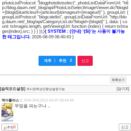
photoListProtocol: "blogphotolistselect", photoListDataFromUrl: "htt
p://blog.daum.net/_blog/api/PhotoListSelectImageViewer.do?blogid
={blogid}&articleurl={articleurl}&imageurl={imageurl}" }, groupList: {
groupListProtocol: "blogcatelist", groupListDataFromUrl: "http://blo
g.daum.net/_blog/api/CategoryList.do?blogid={blogid}" }, data: { co
unt: txImages.length, getViewingUrl: function (index) { return txIma
ges[index].src; } } } });}
{ SYSTEM : (안내) '{$i}'는 사용이 불가능
한 태그입니다.
2026-08-09 06:40:43 }
|
2
개추
추천
신고
목록보기
[숨덕모드설정]
[닫기X]
게시판최상단항상설정가능
잭아틀라스
[L:50/A:364]
2012-04-07 06:44:49
무덤을 파는구나 ..
0
신고
추천