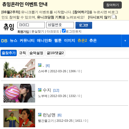
참여하기
[08월2주차]
유니크뽑기 이벤트를 시작합니다.
[참여하기]
를 누르시면 비로그
인도 참여할 수 있으며,
유니크당첨 기회
를 노려보세요!
[다시보지 않기
]
|
분실찾기
|
다크모드
|
로그인유지
회원가입
DB
뉴스
커뮤니티
애니만화
웹툰
이미지
츄온2
츄온
▼
DB
뉴스
커뮤니티
애니만화
즐찾추가
규칙
숨덕설정
글10/댓글2
웹툰
이미지
츄온2
츄온
.
[4]
스바루
| 2012-03-26
[
1306
/ 0 ]
수지
[12]
노부메
| 2012-03-26
[
1332
/ 0 ]
런닝맨
[6]
빨간물고기
| 2012-03-25
[
1411
/ 0 ]