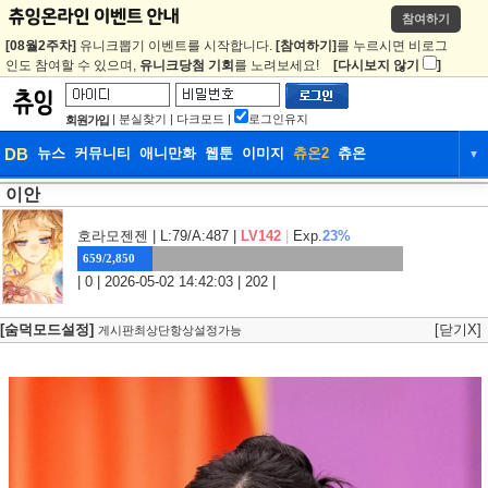
참여하기
[08월2주차]
유니크뽑기 이벤트를 시작합니다.
[참여하기]
를 누르시면 비로그
인도 참여할 수 있으며,
유니크당첨 기회
를 노려보세요!
[다시보지 않기
]
|
분실찾기
|
다크모드
|
로그인유지
회원가입
DB
뉴스
커뮤니티
애니만화
웹툰
이미지
츄온2
츄온
▼
이안
DB
뉴스
커뮤니티
애니만화
웹툰
이미지
츄온2
츄온
호라모젠젠
| L:79/A:487 |
LV142
|
Exp.
23%
659/2,850
| 0 | 2026-05-02 14:42:03 | 202 |
[숨덕모드설정]
[닫기X]
게시판최상단항상설정가능