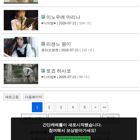
이노우에 마리나
♥디지땅♥
| 2026-07-21
[ 104 / 0 ]
리센느 원이
호라모젠젠
| 2026-07-21
[ 132 / 0 ]
토죠 히사코
♥디지땅♥
| 2026-07-21
[ 96 / 0 ]
새로고침
다음페이지
1
2
3
4
5
>
>>
검색
제목+내용
간단캐배틀이 새로시작됐습니다.
참여해서 보상받아가세요!
공지/이벤
|
다크모드
|
건의사항
|
이미지신고
작품건의
|
캐릭건의
|
기타디비
|
게시판신청