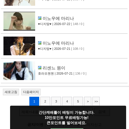
이노우에 마리나
♥디지땅♥
| 2026-07-22
[ 148 / 0 ]
이노우에 마리나
♥디지땅♥
| 2026-07-21
[ 108 / 0 ]
리센느 원이
호라모젠젠
| 2026-07-21
[ 136 / 0 ]
새로고침
다음페이지
1
2
3
4
5
>
>>
검색
제목+내용
간단캐배틀이 배팅이 가능합니다.
10만포인트 무료배팅가능!
큰포인트를 벌어보세요.
공지/이벤
|
다크모드
|
건의사항
|
이미지신고