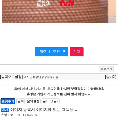
.
|
0
개추
추천
신고
목록보기
[숨덕모드설정]
[닫기X]
게시판최상단항상설정가능
30일 이상 지난 게시물,
로그인을 하시면 댓글작성이 가능합니다.
츄잉은 가입시 개인정보를 전혀 받지 않습니다.
즐찾추가
규칙
숨덕설정
글10/댓글2
이미지 등록시 이미지에 맞는 제목을 ..
[공지]
츄잉
| 2021-08-11
[ 1676 / 0 ]