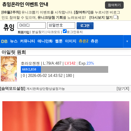
참여하기
[08월2주차]
유니크뽑기 이벤트를 시작합니다.
[참여하기]
를 누르시면 비로그
인도 참여할 수 있으며,
유니크당첨 기회
를 노려보세요!
[다시보지 않기
]
|
분실찾기
|
다크모드
|
로그인유지
회원가입
DB
뉴스
커뮤니티
애니만화
웹툰
이미지
츄온2
츄온
▼
아일릿 원희
DB
뉴스
커뮤니티
애니만화
웹툰
이미지
츄온2
츄온
호라모젠젠
| L:79/A:487 |
LV142
|
Exp.
23%
669/2,850
| 0 | 2026-05-02 14:43:52 | 180 |
[숨덕모드설정]
[닫기X]
게시판최상단항상설정가능