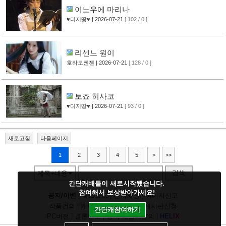
이노우에 마리나
♥디지땅♥
| 2026-07-21
[ 102 / 0 ]
리센느 원이
호라모젠젠
| 2026-07-21
[ 128 / 0 ]
토죠 히사코
♥디지땅♥
| 2026-07-21
[ 93 / 0 ]
새로고침
다음페이지
1
2
3
4
5
>
>>
검색
제목+내용
간단캐배틀이 새로시작됐습니다.
참여해서 보상받아가세요!
공지/이벤
|
다크모드
|
건의사항
|
이미지신고
작품건의
|
캐릭건의
|
기타디비
|
게시판신청
간단캐참여하기
PC버전
|
클론신고
|
정지/패널티문의
|
H
E
L
I
X