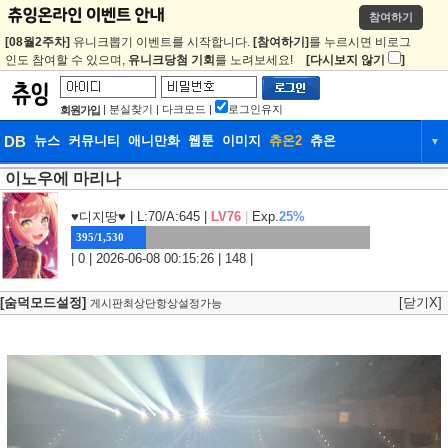
참여하기
[08월2주차]
유니크뽑기 이벤트를 시작합니다.
[참여하기]
를 누르시면 비로그
인도 참여할 수 있으며,
유니크당첨 기회
를 노려보세요!
[다시보지 않기
]
|
분실찾기
|
다크모드
|
로그인유지
회원가입
DB
뉴스
커뮤니티
애니만화
웹툰
이미지
츄온2
츄온
▼
이노우에 마리나
DB
뉴스
커뮤니티
애니만화
웹툰
이미지
츄온2
츄온
♥디지땅♥
| L:70/A:645 |
LV76
|
Exp.
25%
395/1,530
| 0 | 2026-06-08 00:15:26 | 148 |
[숨덕모드설정]
[닫기X]
게시판최상단항상설정가능