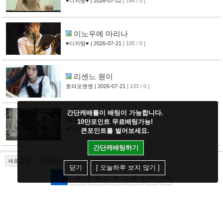
♥디지땅♥
| 2026-07-22
[ 144 / 0 ]
이노우에 마리나
♥디지땅♥
| 2026-07-21
[ 105 / 0 ]
리센느 원이
호라모젠젠
| 2026-07-21
[ 133 / 0 ]
간단캐배틀이 배팅이 가능합니다.
토죠 히사코
10만포인트 무료배팅가능!
♥디지땅♥
| 2026-07-21
[ 96 / 0 ]
큰포인트를 벌어보세요.
간단캐배팅하기
새로고침
다음페이지
닫기
[ 오늘하루 보지 않기 ]
1
2
3
4
5
>
>>
검색
제목+내용
공지/이벤
|
다크모드
|
건의사항
|
이미지신고