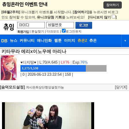
참여하기
[08월2주차]
유니크뽑기 이벤트를 시작합니다.
[참여하기]
를 누르시면 비로그
인도 참여할 수 있으며,
유니크당첨 기회
를 노려보세요!
[다시보지 않기
]
|
분실찾기
|
다크모드
|
로그인유지
회원가입
DB
뉴스
커뮤니티
애니만화
웹툰
이미지
츄온2
츄온
▼
키타무라 에리x이노우에 마리나
DB
뉴스
커뮤니티
애니만화
웹툰
이미지
츄온2
츄온
♥디지땅♥
| L:70/A:645 |
LV76
|
Exp.
76%
1,175/1,530
| 0 | 2026-06-13 23:22:54 | 158 |
[숨덕모드설정]
[닫기X]
게시판최상단항상설정가능