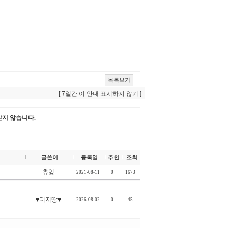
목록보기
[ 7일간 이 안내 표시하지 않기 ]
받지 않습니다.
글쓴이
등록일
추천
조회
츄잉
2021-08-11
0
1673
♥디지땅♥
2026-08-02
0
45