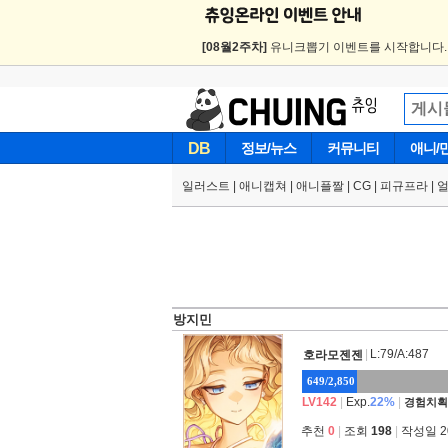
[08월2주차]
유니크뽑기 이벤트를 시작합니다
DB
정보/뉴스
커뮤니티
애니/
일러스트
|
애니캡쳐
|
애니플짤
|
CG
|
피규프라
|
방지민
|
L:79/A:487
호라모젠젠
649/2,850
LV142
|
Exp.
22%
|
경험치획
추천
0
|
조회
198
|
작성일 202