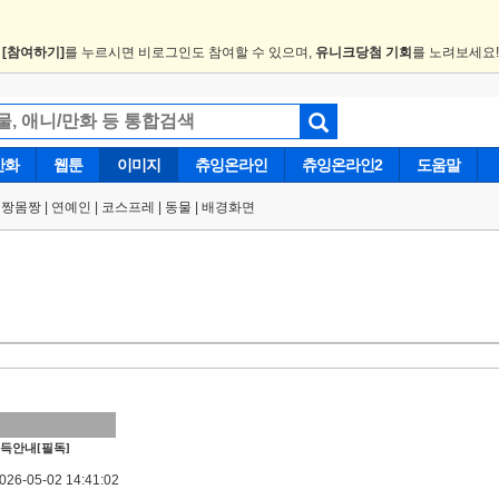
.
[참여하기]
를 누르시면 비로그인도 참여할 수 있으며,
유니크당첨 기회
를 노려보세요
만화
웹툰
이미지
츄잉온라인
츄잉온라인2
도움말
얼짱몸짱
|
연예인
|
코스프레
|
동물
|
배경화면
득안내[필독]
6-05-02 14:41:02