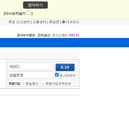
참여하기
!
[다시보지않기
]
츄잉 신고센터
|
소통센터
|
츄잉콘
|
다크모드
공지&이벤트
|
건의공간
|
로고신청
|
H
E
L
I
X
N
로그인유지
회원가입
|
분실찾기
|
회원가입규칙안내