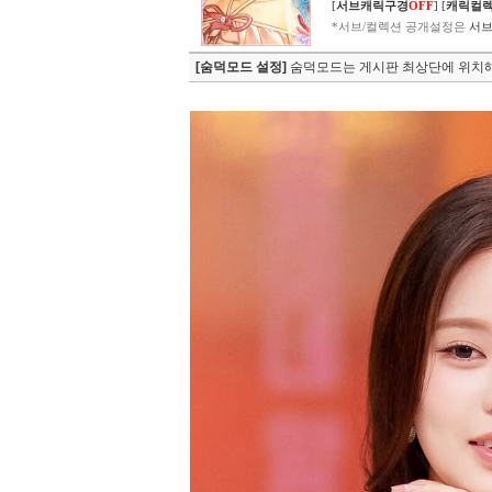
[
서브캐릭구경
OFF
]
[
캐릭컬
*서브/컬렉션 공개설정은
서브
[숨덕모드 설정]
숨덕모드는 게시판 최상단에 위치해