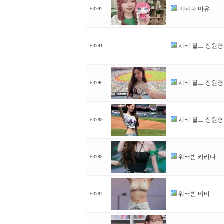
미네다 마유
63792
시티 필드 장원영
63791
시티 필드 장원영
63790
시티 필드 장원영
63789
워터밤 카리나
63788
워터밤 비비
63787