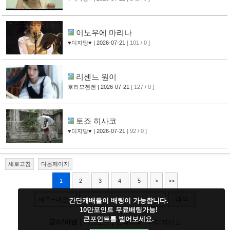
이노우에 마리나
♥디지땅♥
| 2026-07-21
[ 101 / 0 ]
리센느 원이
호라모젠젠
| 2026-07-21
[ 127 / 0 ]
토죠 히사코
♥디지땅♥
| 2026-07-21
[ 92 / 0 ]
새로고침
다음페이지
1
2
3
4
5
>
>>
검색
제목+내용
간단캐배틀이 배팅이 가능합니다.
10만포인트 무료배팅가능!
큰포인트를 벌어보세요.
공지/이벤
|
다크모드
|
건의사항
|
이미지신고