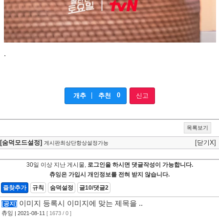
.
|
0
개추
추천
신고
목록보기
[숨덕모드설정]
[닫기X]
게시판최상단항상설정가능
30일 이상 지난 게시물,
로그인을 하시면 댓글작성이 가능합니다.
츄잉은 가입시 개인정보를 전혀 받지 않습니다.
즐찾추가
규칙
숨덕설정
글10/댓글2
이미지 등록시 이미지에 맞는 제목을 ..
[공지]
츄잉
| 2021-08-11
[ 1673 / 0 ]