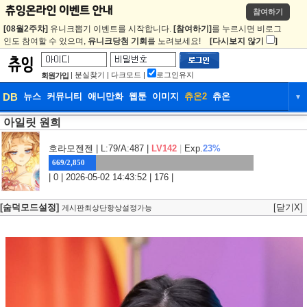
참여하기
[08월2주차]
유니크뽑기 이벤트를 시작합니다.
[참여하기]
를 누르시면 비로그
인도 참여할 수 있으며,
유니크당첨 기회
를 노려보세요!
[다시보지 않기
]
|
분실찾기
|
다크모드
|
로그인유지
회원가입
DB
뉴스
커뮤니티
애니만화
웹툰
이미지
츄온2
츄온
▼
아일릿 원희
DB
뉴스
커뮤니티
애니만화
웹툰
이미지
츄온2
츄온
호라모젠젠
| L:79/A:487 |
LV142
|
Exp.
23%
669/2,850
| 0 | 2026-05-02 14:43:52 | 176 |
[숨덕모드설정]
[닫기X]
게시판최상단항상설정가능