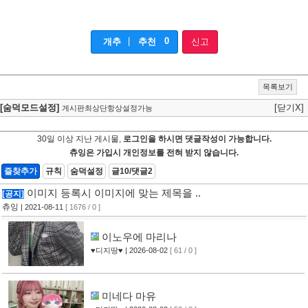
|
0
개추
추천
신고
목록보기
[숨덕모드설정]
[닫기X]
게시판최상단항상설정가능
30일 이상 지난 게시물,
로그인을 하시면 댓글작성이 가능합니다.
츄잉은 가입시 개인정보를 전혀 받지 않습니다.
즐찾추가
규칙
숨덕설정
글10/댓글2
이미지 등록시 이미지에 맞는 제목을 ..
[공지]
츄잉
| 2021-08-11
[ 1676 / 0 ]
이노우에 마리나
♥디지땅♥
| 2026-08-02
[ 61 / 0 ]
미네다 마유