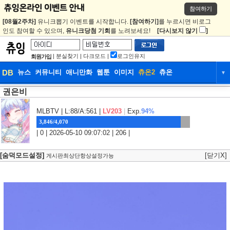
참여하기
[08월2주차]
유니크뽑기 이벤트를 시작합니다.
[참여하기]
를 누르시면 비로그
인도 참여할 수 있으며,
유니크당첨 기회
를 노려보세요!
[다시보지 않기
]
|
분실찾기
|
다크모드
|
로그인유지
회원가입
DB
뉴스
커뮤니티
애니만화
웹툰
이미지
츄온2
츄온
▼
권은비
DB
뉴스
커뮤니티
애니만화
웹툰
이미지
츄온2
츄온
MLBTV
| L:88/A:561 |
LV203
|
Exp.
94%
3,846/4,070
| 0 | 2026-05-10 09:07:02 | 206 |
[숨덕모드설정]
[닫기X]
게시판최상단항상설정가능