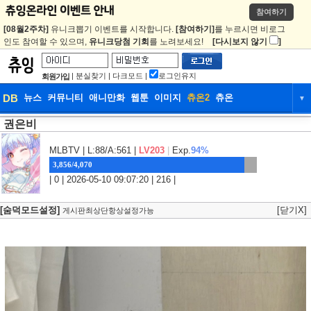
참여하기
[08월2주차]
유니크뽑기 이벤트를 시작합니다.
[참여하기]
를 누르시면 비로그
인도 참여할 수 있으며,
유니크당첨 기회
를 노려보세요!
[다시보지 않기
]
|
분실찾기
|
다크모드
|
로그인유지
회원가입
DB
뉴스
커뮤니티
애니만화
웹툰
이미지
츄온2
츄온
▼
권은비
DB
뉴스
커뮤니티
애니만화
웹툰
이미지
츄온2
츄온
MLBTV
| L:88/A:561 |
LV203
|
Exp.
94%
3,856/4,070
| 0 | 2026-05-10 09:07:20 | 216 |
[숨덕모드설정]
[닫기X]
게시판최상단항상설정가능