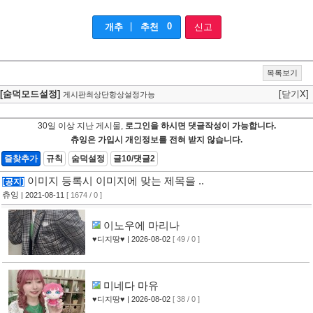
|
0
개추
추천
신고
목록보기
[숨덕모드설정]
[닫기X]
게시판최상단항상설정가능
30일 이상 지난 게시물,
로그인을 하시면 댓글작성이 가능합니다.
츄잉은 가입시 개인정보를 전혀 받지 않습니다.
즐찾추가
규칙
숨덕설정
글10/댓글2
이미지 등록시 이미지에 맞는 제목을 ..
[공지]
츄잉
| 2021-08-11
[ 1674 / 0 ]
이노우에 마리나
♥디지땅♥
| 2026-08-02
[ 49 / 0 ]
미네다 마유
♥디지땅♥
| 2026-08-02
[ 38 / 0 ]