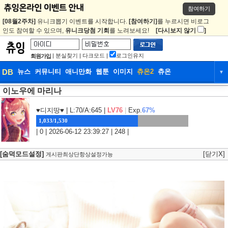
참여하기
[08월2주차]
유니크뽑기 이벤트를 시작합니다.
[참여하기]
를 누르시면 비로그
인도 참여할 수 있으며,
유니크당첨 기회
를 노려보세요!
[다시보지 않기
]
|
분실찾기
|
다크모드
|
로그인유지
회원가입
DB
뉴스
커뮤니티
애니만화
웹툰
이미지
츄온2
츄온
▼
이노우에 마리나
DB
뉴스
커뮤니티
애니만화
웹툰
이미지
츄온2
츄온
♥디지땅♥
| L:70/A:645 |
LV76
|
Exp.
67%
1,033/1,530
| 0 | 2026-06-12 23:39:27 | 248 |
[숨덕모드설정]
[닫기X]
게시판최상단항상설정가능