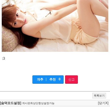
:3
|
0
개추
추천
신고
목록보기
[숨덕모드설정]
[닫기X]
게시판최상단항상설정가능