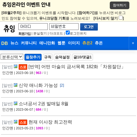
참여하기
[08월2주차]
유니크뽑기 이벤트를 시작합니다.
[참여하기]
를 누르시면 비로그
인도 참여할 수 있으며,
유니크당첨 기회
를 노려보세요!
[다시보지 않기
]
|
분실찾기
|
다크모드
|
로그인유지
회원가입
DB
뉴스
커뮤니티
애니만화
웹툰
이미지
츄온2
츄온
▼
DB
뉴스
커뮤니티
애니만화
즐찾추가
규칙
숨덕설정
글10/댓글1
웹툰
이미지
츄온2
츄온
[번역] 어떤 마술의 금서목록 182화「차원절단」
[일반]
스포
인간맨
| 2023-06-18
[
963
/ 0 ]
신약 애니화 가능성
[일반]
[2]
인간맨
| 2023-06-10
[
1438
/ 0 ]
소녀공서 2권 발매일 8월
[일반]
인간맨
| 2023-06-07
[
684
/ 0 ]
현재 이사장 최고전력
[일반]
스포
인간맨
| 2023-05-23
[
1093
/ 0 ]