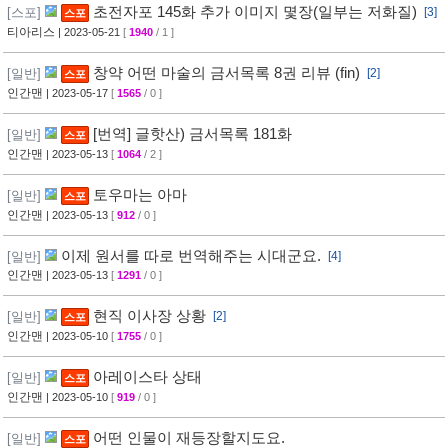
초전자포 145화 추가 이미지 몇장(일부는 저화질)
[스포]
[3]
스포
티아리스
| 2023-05-21
[
1940
/ 1 ]
창약 어떤 마술의 금서목록 8권 리뷰 (fin)
[일반]
[2]
스포
인간맨
| 2023-05-17
[
1565
/ 0 ]
[번역] 글핫산) 금서목록 181화
[일반]
스포
인간맨
| 2023-05-13
[
1064
/ 2 ]
토우마는 아마
[일반]
스포
인간맨
| 2023-05-13
[
912
/ 0 ]
이제 원서를 따로 번역해주는 시대군요.
[일반]
[4]
인간맨
| 2023-05-13
[
1291
/ 0 ]
현직 이사장 상황
[일반]
[2]
스포
인간맨
| 2023-05-10
[
1755
/ 0 ]
아레이스타 상태
[일반]
스포
인간맨
| 2023-05-10
[
919
/ 0 ]
어떤 인물이 재등장할지도요.
[일반]
스포