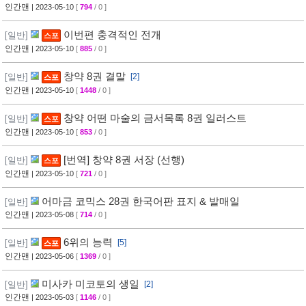
인간맨
| 2023-05-10
[
794
/ 0 ]
이번편 충격적인 전개
[일반]
스포
인간맨
| 2023-05-10
[
885
/ 0 ]
창약 8권 결말
[일반]
[2]
스포
인간맨
| 2023-05-10
[
1448
/ 0 ]
창약 어떤 마술의 금서목록 8권 일러스트
[일반]
스포
인간맨
| 2023-05-10
[
853
/ 0 ]
[번역] 창약 8권 서장 (선행)
[일반]
스포
인간맨
| 2023-05-10
[
721
/ 0 ]
어마금 코믹스 28권 한국어판 표지 & 발매일
[일반]
인간맨
| 2023-05-08
[
714
/ 0 ]
6위의 능력
[일반]
[5]
스포
인간맨
| 2023-05-06
[
1369
/ 0 ]
미사카 미코토의 생일
[일반]
[2]
인간맨
| 2023-05-03
[
1146
/ 0 ]