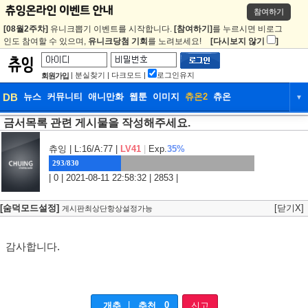
참여하기
[08월2주차]
유니크뽑기 이벤트를 시작합니다.
[참여하기]
를 누르시면 비로그
인도 참여할 수 있으며,
유니크당첨 기회
를 노려보세요!
[다시보지 않기
]
|
분실찾기
|
다크모드
|
로그인유지
회원가입
DB
뉴스
커뮤니티
애니만화
웹툰
이미지
츄온2
츄온
▼
금서목록 관련 게시물을 작성해주세요.
DB
뉴스
커뮤니티
애니만화
웹툰
이미지
츄온2
츄온
츄잉
| L:16/A:77 |
LV41
|
Exp.
35%
293/830
| 0 | 2021-08-11 22:58:32 | 2853 |
[숨덕모드설정]
[닫기X]
게시판최상단항상설정가능
감사합니다.
|
0
개추
추천
신고