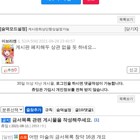
목록보기
[숨덕모드설정]
[닫기X]
게시판최상단항상설정가능
이브리엔
[L:52/A:506]
2021-09-28 23:40:57
게시판 폐지해두 상관 없을 듯 하네요...
0
신고
추천
30일 이상 지난 게시물,
로그인을 하시면 댓글작성이 가능합니다.
츄잉은 가입시 개인정보를 전혀 받지 않습니다.
목록보기
즐찾추가
규칙
숨덕설정
글10/댓글1
금서목록 관련 게시물을 작성해주세요.
[1]
[공지]
츄잉
| 2021-08-11
[ 2853 / 0 ]
어떤 마술의 금서목록 창약 16권 개요
[일반]
스포