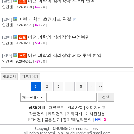
어떤 과학의 심리장악 34.5화 번역
[일반]
스포
인간맨
| 2026-03-01
[
569
/ 0 ]
어떤 과학의 초전자포 완결
[일반]
[2]
인간맨
| 2026-02-26
[
873
/ 2 ]
어떤 과학의 심리장악 수영복편
[일반]
스포
인간맨
| 2026-02-16
[
551
/ 0 ]
어떤 과학의 심리장악 34화 후편 번역
[일반]
스포
인간맨
| 2026-02-16
[
477
/ 0 ]
새로고침
다음페이지
1
2
3
4
5
>
>>
검색
제목+내용
공지/이벤
|
다크모드
|
건의사항
|
이미지신고
작품건의
|
캐릭건의
|
기타디비
|
게시판신청
PC버전
|
클론신고
|
정지/패널티문의
|
H
E
L
I
X
Copyright
CHUING
Communications.
All rights reserved. Mail to chuinghelp@gmail.com