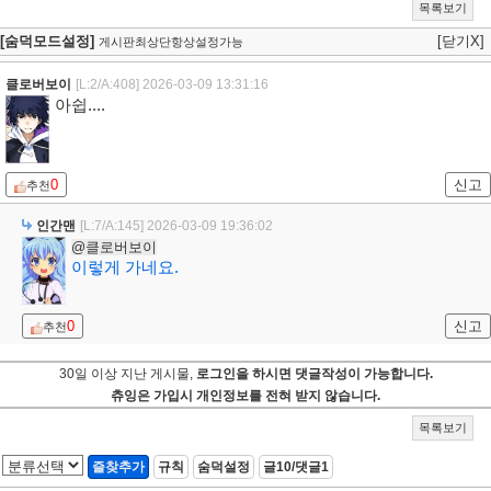
목록보기
[숨덕모드설정]
[닫기X]
게시판최상단항상설정가능
클로버보이
[L:2/A:408]
2026-03-09 13:31:16
아쉽....
0
신고
추천
인간맨
[L:7/A:145]
2026-03-09 19:36:02
@클로버보이
이렇게 가네요.
0
신고
추천
30일 이상 지난 게시물,
로그인을 하시면 댓글작성이 가능합니다.
츄잉은 가입시 개인정보를 전혀 받지 않습니다.
목록보기
즐찾추가
규칙
숨덕설정
글10/댓글1