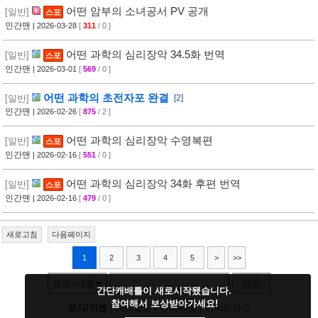
어떤 암부의 소녀공서 PV 공개
[일반]
스포
인간맨
| 2026-03-28
[
311
/ 0 ]
어떤 과학의 심리장악 34.5화 번역
[일반]
스포
인간맨
| 2026-03-01
[
569
/ 0 ]
어떤 과학의 초전자포 완결
[일반]
[2]
인간맨
| 2026-02-26
[
875
/ 2 ]
어떤 과학의 심리장악 수영복편
[일반]
스포
인간맨
| 2026-02-16
[
551
/ 0 ]
어떤 과학의 심리장악 34화 후편 번역
[일반]
스포
인간맨
| 2026-02-16
[
479
/ 0 ]
새로고침
다음페이지
1
2
3
4
5
>
>>
검색
제목+내용
간단캐배틀이 새로시작됐습니다.
참여해서 보상받아가세요!
공지/이벤
|
다크모드
|
건의사항
|
이미지신고