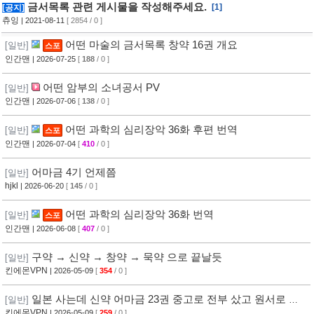
금서목록 관련 게시물을 작성해주세요.
[1]
[공지]
츄잉
| 2021-08-11
[ 2854 / 0 ]
어떤 마술의 금서목록 창약 16권 개요
[일반]
스포
인간맨
| 2026-07-25
[
188
/ 0 ]
어떤 암부의 소녀공서 PV
[일반]
인간맨
| 2026-07-06
[
138
/ 0 ]
어떤 과학의 심리장악 36화 후편 번역
[일반]
스포
인간맨
| 2026-07-04
[
410
/ 0 ]
어마금 4기 언제쯤
[일반]
hjkl
| 2026-06-20
[
145
/ 0 ]
어떤 과학의 심리장악 36화 번역
[일반]
스포
인간맨
| 2026-06-08
[
407
/ 0 ]
구약 → 신약 → 창약 → 묵약 으로 끝날듯
[일반]
킨에몬VPN
| 2026-05-09
[
354
/ 0 ]
일본 사는데 신약 어마금 23권 중고로 전부 샀고 원서로 보
[일반]
는중인데
킨에몬VPN
| 2026-05-09
[
259
/ 0 ]