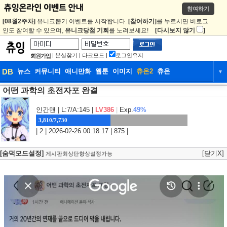
참여하기
[08월2주차]
유니크뽑기 이벤트를 시작합니다.
[참여하기]
를 누르시면 비로그
인도 참여할 수 있으며,
유니크당첨 기회
를 노려보세요!
[다시보지 않기
]
|
분실찾기
|
다크모드
|
로그인유지
회원가입
DB
뉴스
커뮤니티
애니만화
웹툰
이미지
츄온2
츄온
▼
어떤 과학의 초전자포 완결
DB
뉴스
커뮤니티
애니만화
웹툰
이미지
츄온2
츄온
인간맨
| L:7/A:145 |
LV386
|
Exp.
49%
3,810/7,730
| 2 | 2026-02-26 00:18:17 | 875 |
[숨덕모드설정]
[닫기X]
게시판최상단항상설정가능