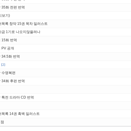
35화 전편 번역
미리보기)
목록 창약 15권 목차 일러스트
마금 1기로 나오지않을려나
 15화 번역
 PV 공개
34.5화 번역
[2]
악 수영복편
34화 후편 번역
 특전 드라마 CD 번역
서목록 14권 흑백 일러스트
결점