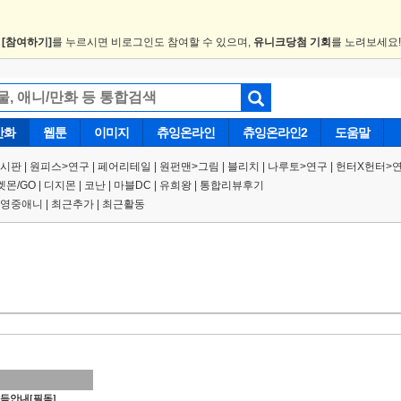
.
[참여하기]
를 누르시면 비로그인도 참여할 수 있으며,
유니크당첨 기회
를 노려보세요
만화
웹툰
이미지
츄잉온라인
츄잉온라인2
도움말
게시판
|
원피스
>
연구
|
페어리테일 |
원펀맨
>
그림
|
블리치
|
나루토
>
연구
|
헌터X헌터
>
켓몬/GO
|
디지몬
|
코난
|
마블DC
|
유희왕
|
통합리뷰후기
영중애니
|
최근추가
|
최근활동
득안내[필독]