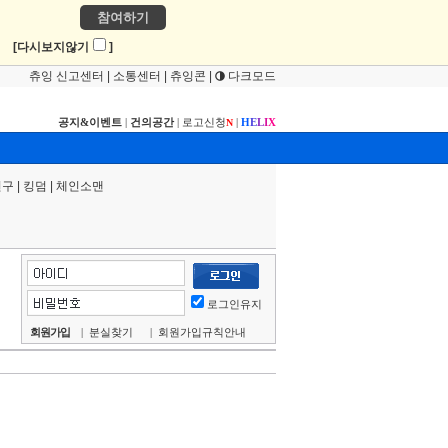
참여하기
!
[다시보지않기
]
츄잉 신고센터
|
소통센터
|
츄잉콘
|
다크모드
공지&이벤트
|
건의공간
|
로고신청
|
H
E
L
I
X
N
연구
|
킹덤
|
체인소맨
로그인유지
회원가입
|
분실찾기
|
회원가입규칙안내