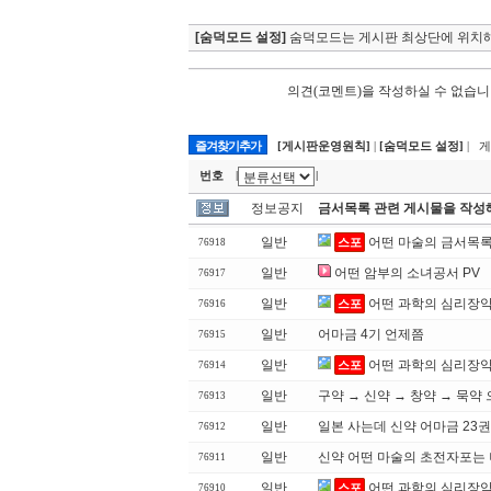
[숨덕모드 설정]
숨덕모드는 게시판 최상단에 위치해
의견(코멘트)을 작성하실 수 없습니
즐겨찾기추가
[게시판운영원칙]
|
[숨덕모드 설정]
| 
번호
|
|
정보공지
금서목록 관련 게시물을 작성
일반
어떤 마술의 금서목록 
스포
76918
일반
어떤 암부의 소녀공서 PV
76917
일반
어떤 과학의 심리장악 
스포
76916
일반
어마금 4기 언제쯤
76915
일반
어떤 과학의 심리장악
스포
76914
일반
구약 → 신약 → 창약 → 묵약
76913
일반
일본 사는데 신약 어마금 23
76912
일반
신약 어떤 마술의 초전자포는 
76911
일반
어떤 과학의 심리장악 
스포
76910