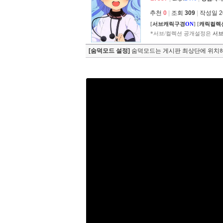
추천
0
|
조회
309
|
작성일 202
[
서브캐릭구경
ON
]
[
캐릭컬렉
*서브/컬렉션 공개설정은
서브
[숨덕모드 설정]
숨덕모드는 게시판 최상단에 위치해