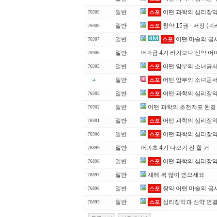
일반
어떤 과학의 심리장악 
스포
76909
일반
창약 15권 - 서장 (
스포
76908
일반
어떤 마술의 금서
스포
76907
일반
어마금 4기 라기보다 신약 어
76906
일반
어떤 암부의 소녀공서
스포
76905
일반
어떤 암부의 소녀공서
스포
일반
어떤 과학의 심리장악 
스포
76903
일반
어떤 과학의 초전자포 완결
76902
일반
어떤 과학의 심리장
스포
76901
일반
어떤 과학의 심리장악 
스포
76900
일반
어과초 4기 나오기 전 할 거
76899
일반
어떤 과학의 심리장악
스포
76898
일반
새해 복 많이 받으세요
76897
일반
창약 어떤 마술의 금
스포
76896
일반
심리장악과 신약 연
스포
76895