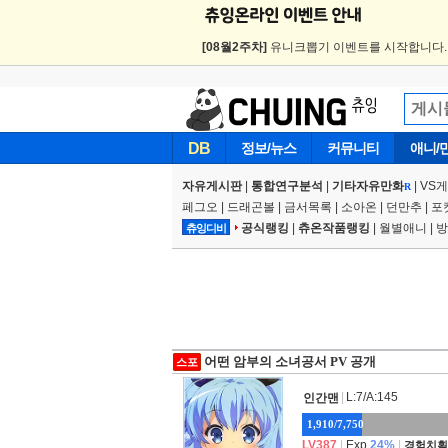
[08월2주차]
유니크뽑기 이벤트를 시작합니다
DB
정보/뉴스
커뮤니티
애니/
자유게시판
|
통합연구분석
|
기타자유만화
|
VS
R
페그오
|
드래곤볼
|
금서목록
|
소아온
|
던만추
|
포
공식랭킹
|
츄온작품랭킹
|
월별애니
|
방
츄잉디비
어떤 암부의 소녀공서 PV 공개
스포
|
L:7/A:145
인간맨
1,910/7,750
LV387
|
Exp.
24%
|
경험치획