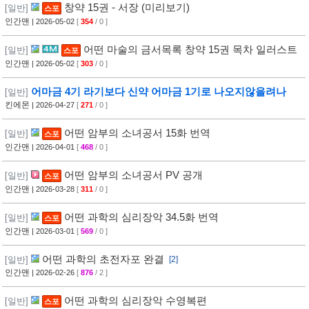
창약 15권 - 서장 (미리보기)
[일반]
스포
인간맨
| 2026-05-02
[
354
/ 0 ]
어떤 마술의 금서목록 창약 15권 목차 일러스트
[일반]
스포
인간맨
| 2026-05-02
[
303
/ 0 ]
어마금 4기 라기보다 신약 어마금 1기로 나오지않을려나
[일반]
킨에몬
| 2026-04-27
[
271
/ 0 ]
어떤 암부의 소녀공서 15화 번역
[일반]
스포
인간맨
| 2026-04-01
[
468
/ 0 ]
어떤 암부의 소녀공서 PV 공개
[일반]
스포
인간맨
| 2026-03-28
[
311
/ 0 ]
어떤 과학의 심리장악 34.5화 번역
[일반]
스포
인간맨
| 2026-03-01
[
569
/ 0 ]
어떤 과학의 초전자포 완결
[일반]
[2]
인간맨
| 2026-02-26
[
876
/ 2 ]
어떤 과학의 심리장악 수영복편
[일반]
스포