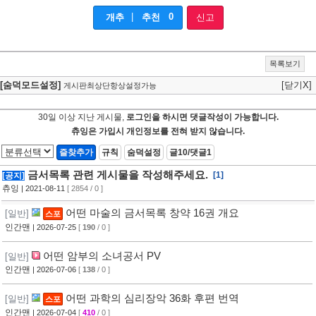
|
0
개추
추천
신고
목록보기
[숨덕모드설정]
[닫기X]
게시판최상단항상설정가능
30일 이상 지난 게시물,
로그인을 하시면 댓글작성이 가능합니다.
츄잉은 가입시 개인정보를 전혀 받지 않습니다.
즐찾추가
규칙
숨덕설정
글10/댓글1
금서목록 관련 게시물을 작성해주세요.
[1]
[공지]
츄잉
| 2021-08-11
[ 2854 / 0 ]
어떤 마술의 금서목록 창약 16권 개요
[일반]
스포
인간맨
| 2026-07-25
[
190
/ 0 ]
어떤 암부의 소녀공서 PV
[일반]
인간맨
| 2026-07-06
[
138
/ 0 ]
어떤 과학의 심리장악 36화 후편 번역
[일반]
스포
인간맨
| 2026-07-04
[
410
/ 0 ]