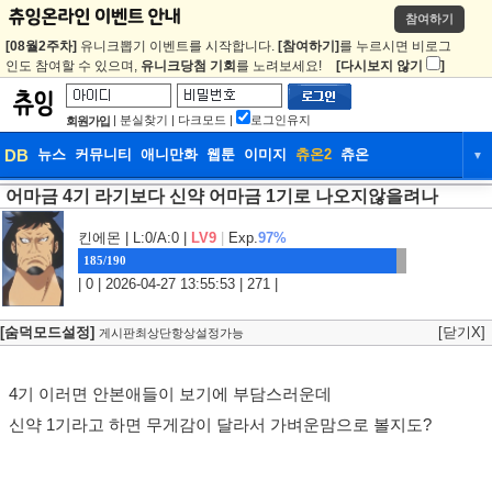
참여하기
[08월2주차]
유니크뽑기 이벤트를 시작합니다.
[참여하기]
를 누르시면 비로그
인도 참여할 수 있으며,
유니크당첨 기회
를 노려보세요!
[다시보지 않기
]
|
분실찾기
|
다크모드
|
로그인유지
회원가입
DB
뉴스
커뮤니티
애니만화
웹툰
이미지
츄온2
츄온
▼
어마금 4기 라기보다 신약 어마금 1기로 나오지않을려나
DB
뉴스
커뮤니티
애니만화
웹툰
이미지
츄온2
츄온
킨에몬
| L:0/A:0 |
LV9
|
Exp.
97%
185/190
| 0 | 2026-04-27 13:55:53 | 271 |
[숨덕모드설정]
[닫기X]
게시판최상단항상설정가능
4기 이러면 안본애들이 보기에 부담스러운데
신약 1기라고 하면 무게감이 달라서 가벼운맘으로 볼지도?