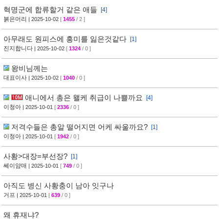
혁명군에 합류할거 같은 애들
[4]
붉은머리
| 2025-10-02
[
1455
/ 2 ]
아무래도 원피스에 흥미를 잃은것같다
[1]
진지합니다
| 2025-10-02
[
1324
/ 0 ]
왕비님께는
대표이사
| 2025-10-02
[
1040
/ 0 ]
애니에서 총은 왤케 취급이 나쁠까요
[4]
이청아
| 2025-10-01
[
2336
/ 0 ]
저격수들은 총알 떨어지면 어케 싸울까요?
[1]
이청아
| 2025-10-01
[
1942
/ 0 ]
사황>대장=부선장?
[1]
쎄이얌매
| 2025-10-01
[
749
/ 0 ]
아직도 병신 사황충이 남아 잇구나
거프
| 2025-10-01
[
639
/ 0 ]
왜 휴재냐?