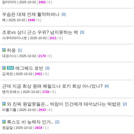
맘마마마
| 2025-10-02
[
2462
/ 0 ]
우솝은 대체 언제 활약하려나
[3]
해
| 2025-10-02
[
1948
/ 0 ]
조로vs 상디 근소 우위? 넘지못하는 벽
[3]
사쿠라바미나토
| 2025-10-02
[
1511
/ 0 ]
하응
[1]
대표이사
| 2025-10-02
[
2170
/ 0 ]
에그헤드 로빈
[3]
김계란
| 2025-10-02
[
2451
/ 0 ]
근데 지금 회상 원래 헤럴드나 로키 회상 아니었나?
[4]
벤치프레스
| 2025-10-02
[
1720
/ 0 ]
와 진짜 원알못들은... 빅맘이 인간에게 태어났다는 떡밥은
[2]
비롤가틀
| 2025-10-02
[
2033
/ 0 ]
록스도 비 능력자 인가..
[2]
원잘알
| 2025-10-02
[
2818
/ 1 ]