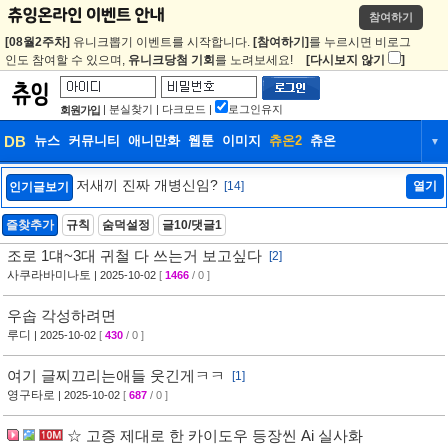
참여하기
[08월2주차]
유니크뽑기 이벤트를 시작합니다.
[참여하기]
를 누르시면 비로그
인도 참여할 수 있으며,
유니크당첨 기회
를 노려보세요!
[다시보지 않기
]
|
분실찾기
|
다크모드
|
로그인유지
회원가입
DB
뉴스
커뮤니티
애니만화
웹툰
이미지
츄온2
츄온
▼
DB
뉴스
커뮤니티
애니만화
저새끼 진짜 개병신임?
[14]
열기
인기글보기
웹툰
이미지
츄온2
츄온
즐찾추가
규칙
숨덕설정
글10/댓글1
조로 1댸~3대 귀철 다 쓰는거 보고싶다
[2]
사쿠라바미나토
| 2025-10-02
[
1466
/ 0 ]
우솝 각성하려면
루디
| 2025-10-02
[
430
/ 0 ]
여기 글찌끄리는애들 웃긴게ㅋㅋ
[1]
영구타로
| 2025-10-02
[
687
/ 0 ]
☆ 고증 제대로 한 카이도우 등장씬 Ai 실사화