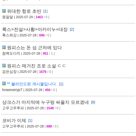
위대한 항로 초반
[1]
원잘알
| 2025-07-29
[
1463
/ 0 ]
록스>전설>사황>아카이누=대장
[2]
록스최강
| 2025-07-28
[
696
/ 0 ]
원피스는 돈 섬 근처에 있다
참백도다치
| 2025-07-28
[
951
/ 1 ]
원피스 매거진 조로 소설 ㄷㄷ
검은심장
| 2025-07-28
[
1676
/ 0 ]
** 블라인드된 게시물입니다.
[1]
howeveryp7
| 2025-07-28
[
450
/ 0 ]
샹크스가 마지막에 누구랑 싸울지 모르겠네
[9]
고무고무루피
| 2025-07-28
[
1548
/ 0 ]
코비가 이제
[1]
고무고무루피
| 2025-07-28
[
688
/ 0 ]