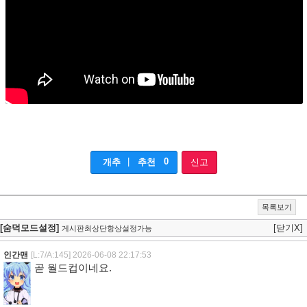
|
0
개추
추천
신고
목록보기
[숨덕모드설정]
[닫기X]
게시판최상단항상설정가능
인간맨
[L:7/A:145]
2026-06-08 22:17:53
곧 월드컵이네요.