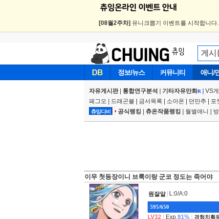
[08월2주차]
유니크뽑기 이벤트를 시작합니다
DB
정보/뉴스
커뮤니티
애니/
자유게시판
|
통합연구분석
|
기타자유만화
|
VS
R
페그오
|
드래곤볼
|
금서목록
|
소아온
|
던만추
|
포
공식랭킹
|
츄온작품랭킹
|
월별애니
|
방
츄잉디비
이무 첫등장이니 브룩이랑 군코 정도는 죽어야
|
L:0/A:0
원잘알
595/650
LV32
|
Exp.
91%
|
경험치획득