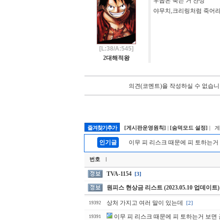
우솝은 죽는 거 찬성
야무치,크리링처럼 죽어
[L:38/A:545]
2대해적왕
의견(코멘트)을 작성하실 수 없습니
즐겨찾기추가
[게시판운영원칙]
|
[숨덕모드 설정]
| 
인기글
이무 피 리스크 때문에 피 토하는거
번호
|
TVA-1154
[3]
원피스 현상금 리스트 (2023.05.10 업데이트)
상처 가지고 여러 말이 있는데
[2]
19392
이무 피 리스크 때문에 피 토하는거 보면 
19391