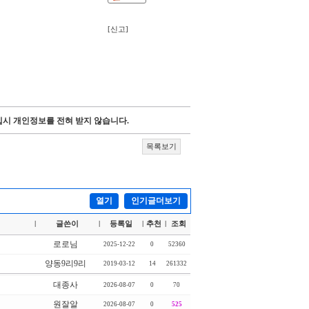
[신고]
시 개인정보를 전혀 받지 않습니다.
목록보기
열기
인기글더보기
글쓴이
등록일
추천
조회
|
|
|
|
로로님
2025-12-22
0
52360
양동9리9리
2019-03-12
14
261332
대종사
2026-08-07
0
70
원잘알
2026-08-07
0
525