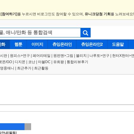
.
[참여하기]
를 누르시면 비로그인도 참여할 수 있으며,
유니크당첨 기회
를 노려보세요
만화
웹툰
이미지
츄잉온라인
츄잉온라인2
도움말
게시판
|
원피스
>
연구
|
페어리테일 |
원펀맨
>
그림
|
블리치
|
나루토
>
연구
|
헌터X헌터
>
켓몬/GO
|
디지몬
|
코난
|
마블DC
|
유희왕
|
통합리뷰후기
영중애니
|
최근추가
|
최근활동
안내[필독]