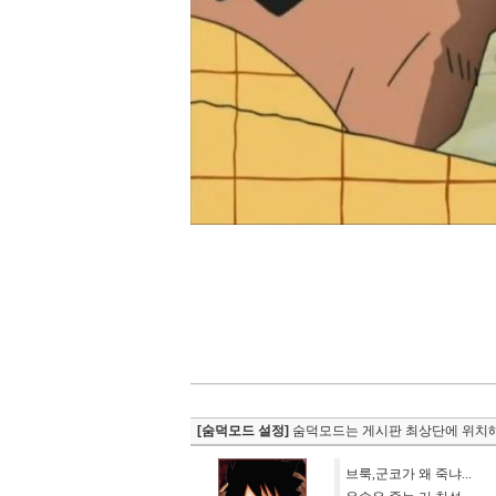
[숨덕모드 설정]
숨덕모드는 게시판 최상단에 위치해
브룩,군코가 왜 죽냐...