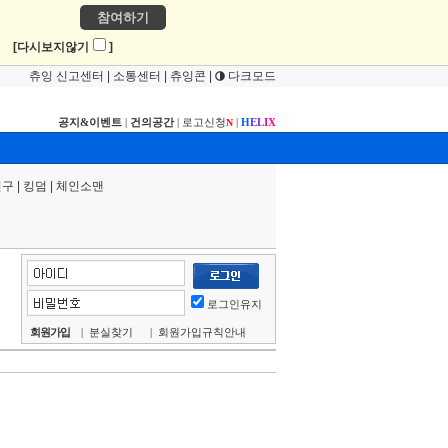
참여하기
!
[다시보지않기
]
츄잉 신고센터
|
소통센터
|
츄잉콘
|
다크모드
공지&이벤트
|
건의공간
|
로고신청
|
H
E
L
I
X
N
연구
|
킹덤
|
체인소맨
로그인유지
회원가입
|
분실찾기
|
회원가입규칙안내