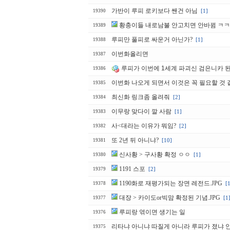
가반이 루피 로키보다 쌘건 아님
[1]
19390
황충이들 내로남불 안고치면 안바뀜 ㅋㅋ
19389
루피만 풀피로 싸운거 아닌가?
[1]
19388
이번화올리면
19387
루피가 이번에 1세계 파괴신 검은니카 된
19386
이번화 나오게 되면서 이것은 꼭 필요할 것 
19385
최신화 링크좀 올려줘
[2]
19384
이무랑 맞다이 깔 사람
[1]
19383
사<대라는 이유가 뭐임?
[2]
19382
또 2년 뒤 아니냐?
[10]
19381
신사황 > 구사황 확정 ㅇㅇ
[1]
19380
1191 스포
[2]
19379
1190화로 재평가되는 장면 레전드.JPG
[
19378
대장 > 카이도or빅맘 확정된 기념.JPG
[1
19377
루피랑 엮이면 생기는 일
19376
리타냐 아니냐 따질게 아니라 루피가 졌냐 
19375