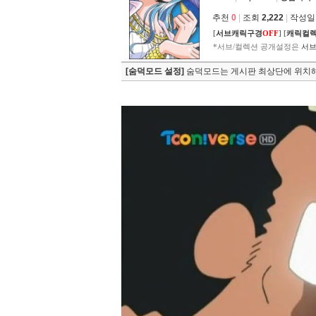
추천
0
|
조회
2,222
|
작성일 2
[
서브캐릭구경
OFF
]
[
캐릭컬
*서브/컬렉션 공개설정은
서브
[숨덕모드 설정]
숨덕모드는 게시판 최상단에 위치해