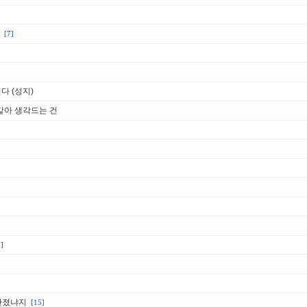
[7]
다 (성지)
같아 생각드는 건
1]
]
안졌냐지
[15]