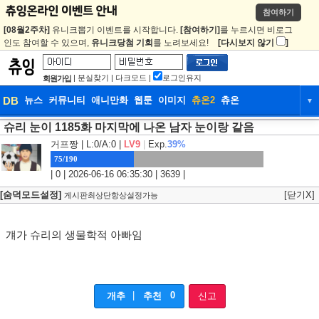
참여하기
[08월2주차]
유니크뽑기 이벤트를 시작합니다.
[참여하기]
를 누르시면 비로그
인도 참여할 수 있으며,
유니크당첨 기회
를 노려보세요!
[다시보지 않기
]
|
분실찾기
|
다크모드
|
로그인유지
회원가입
DB
뉴스
커뮤니티
애니만화
웹툰
이미지
츄온2
츄온
▼
슈리 눈이 1185화 마지막에 나온 남자 눈이랑 같음
DB
뉴스
커뮤니티
애니만화
거프짱
| L:0/A:0 |
LV9
|
Exp.
39%
웹툰
이미지
츄온2
츄온
75/190
| 0 | 2026-06-16 06:35:30 | 3639 |
[숨덕모드설정]
[닫기X]
게시판최상단항상설정가능
걔가 슈리의 생물학적 아빠임
|
0
개추
추천
신고