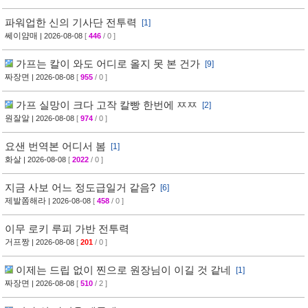
파워업한 신의 기사단 전투력
[1]
쎄이얌매
| 2026-08-08
[
446
/ 0 ]
가프는 칼이 와도 어디로 올지 못 본 건가
[9]
짜장면
| 2026-08-08
[
955
/ 0 ]
가프 실망이 크다 고작 칼빵 한번에 ㅉㅉ
[2]
원잘알
| 2026-08-08
[
974
/ 0 ]
요샌 번역본 어디서 봄
[1]
화살
| 2026-08-08
[
2022
/ 0 ]
지금 사보 어느 정도급일거 같음?
[6]
제발쫌해라
| 2026-08-08
[
458
/ 0 ]
이무 로키 루피 가반 전투력
거프짱
| 2026-08-08
[
201
/ 0 ]
이제는 드립 없이 찐으로 원장님이 이길 것 같네
[1]
짜장면
| 2026-08-08
[
510
/ 2 ]