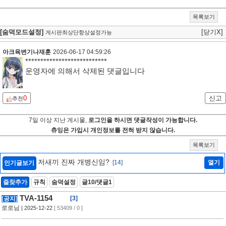
목록보기
[숨덕모드설정]
[닫기X]
게시판최상단항상설정가능
아크육변기나재훈
2026-06-17 04:59:26
***************************
운영자에 의해서 삭제된 댓글입니다
0
신고
추천
7일 이상 지난 게시물,
로그인을 하시면 댓글작성이 가능합니다.
츄잉은 가입시 개인정보를 전혀 받지 않습니다.
목록보기
저새끼 진짜 개병신임?
[14]
열기
인기글보기
즐찾추가
규칙
숨덕설정
글10/댓글1
TVA-1154
[3]
[공지]
로로님
| 2025-12-22
[ 53409 / 0 ]