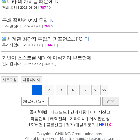
니카 의 가벼움 때문에
[1]
경화水月
| 2026-08-08
[
787
/ 0 ]
근래 끌렸던 여자 두명
[6]
파워딸잡이
| 2026-08-08
[
756
/ 0 ]
세계관 최강자 투탑의 퍼포먼스.JPG
[1]
우리의엄마
| 2026-08-08
[
1144
/ 0 ]
가반이 스스로를 세계의 미식가라 부르던데
진지합니다
| 2026-08-08
[
189
/ 0 ]
새로고침
다음페이지
1
2
3
4
5
>
>>
검색
제목+내용
공지/이벤
|
다크모드
|
건의사항
|
이미지신고
작품건의
|
캐릭건의
|
기타디비
|
게시판신청
PC버전
|
클론신고
|
정지/패널티문의
|
H
E
L
I
X
Copyright
CHUING
Communications.
All rights reserved. Mail to chuinghelp@gmail.com