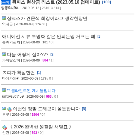
원피스 현상금 리스트 (2023.05.10 업데이트)
[100]
[공지]
양동9리9리
| 2019-03-12
[ 261613 / 14 ]
샹크스가 견문색 최강이라고 생각한장면
역대급
| 2026-08-09
[
174
/ 0 ]
애니에선 시류 투명화 칼은 안되는뎅 거프는 왜
[1]
츄츄기관차
| 2026-08-09
[
101
/ 0 ]
다들 어떻게 살아???
[3]
파워딸잡이
| 2026-08-09
[
584
/ 1 ]
ㅈ피가 확실한건
[1]
마에카와♥
| 2026-08-09
[
179
/ 0 ]
** 블라인드된 게시물입니다.
umxysvgt459
| 2026-08-09
[
953
/ 0 ]
이번엔 정말 드래곤이 올듯합니다
[5]
루루
| 2026-08-08
[
1504
/ 0 ]
《 2026 완벽한 원잘알 서열표 》
신건
| 2026-08-08
[
593
/ 0 ]