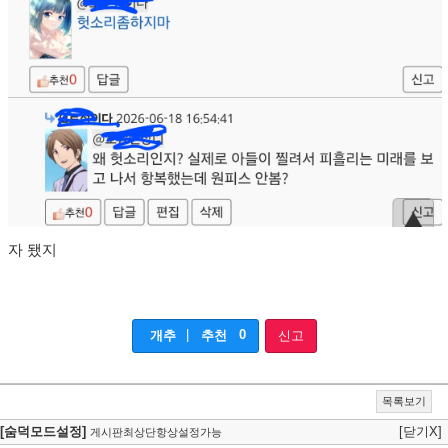
자 됐지
|
0
개추
추천
신고
목록보기
[숨덕모드설정]
[닫기X]
게시판최상단항상설정가능