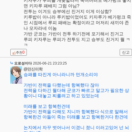
키자루가 루피를 개좆발라서 죽여버려도 베가펑크 놓치
면 키자루 패배지 그럼 아님?
전투는 이겨도 승부에선 진거지 이게 이상함?
키루밥이 아니라 루키밥이었어도 키자루가 베가펑크 죽
인 시점에서 루피 패배는 확정이라고 머저리 새끼야 존
나 모자라네 이놈
가반 군코는 가반이 전투 하기전에 포기해서 진거고
루피 키자루는 루피가 전투도 지고 승부도 진거지 뭘 ㅋ
ㅋ
0
신고
추천
오로성이다
2026-06-21 23:23:25
@만신이학
승패를 따진게 아니라니까 먼개소리야
가반이 전력을 다했는데 항복했다 잖아
전력을 다하긴 뭘다해 군코가 빠르고 말고가 필요한 상
황이니 대놓고 찌를려고 하고 있었는데
미래를 보고 항복한건데
가반이 전력을 다해도 지니까 항복했다 식으로 말해서
항복한건 아들이 죽는 미래를 보고 항복한거다 한건데
논지에서 자꾸 벗어나서 이겼니 졌니 이러고있어 넌 뇌