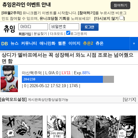
참여하기
[08월2주차]
유니크뽑기 이벤트를 시작합니다.
[참여하기]
를 누르시면 비로그
인도 참여할 수 있으며,
유니크당첨 기회
를 노려보세요!
[다시보지 않기
]
|
분실찾기
|
다크모드
|
로그인유지
회원가입
DB
뉴스
커뮤니티
애니만화
웹툰
이미지
츄온2
츄온
▼
상디가 엘바프에서는 꼭 성장해서 와노 시점 조로는 넘어줬으
DB
뉴스
커뮤니티
애니만화
면 함
웹툰
이미지
츄온2
츄온
마산핵주먹
| L:0/A:0 |
LV11
|
Exp.
88%
204/230
| 0 | 2026-05-12 17:52:19 | 1745 |
[숨덕모드설정]
[닫기X]
게시판최상단항상설정가능