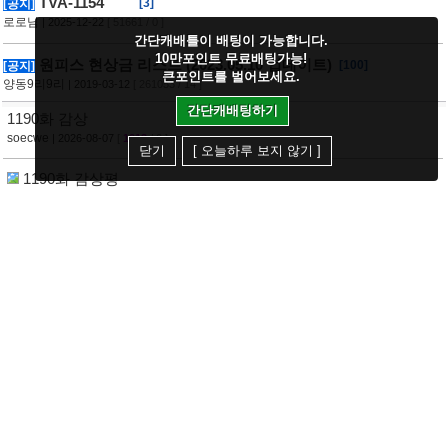
TVA-1154
[3]
[공지]
로로님
| 2025-12-22
[ 51661 / 0 ]
간단캐배틀이 배팅이 가능합니다.
10만포인트 무료배팅가능!
원피스 현상금 리스트 (2023.05.10 업데이트)
[100]
[공지]
큰포인트를 벌어보세요.
양동9리9리
| 2019-03-12
[ 261053 / 14 ]
간단캐배팅하기
1190화 감상
soecwe
| 2026-08-07
[
1013
/ 0 ]
닫기
[ 오늘하루 보지 않기 ]
1190화 감상평
호빵맨상디
| 2026-08-07
[
1575
/ 1 ]
칼 어떻게 뺀거지
[6]
마르코
| 2026-08-07
[
662
/ 0 ]
이번화로 이전 세대 전설급은 현 사황보다 강한게 맞다.
[6]
가나다바나
| 2026-08-07
[
351
/ 0 ]
이거 보니까 이것들 생각나네.
빅맘
| 2026-08-07
[
338
/ 0 ]
이번화 어디서 보나요 ?
[2]
미녁
| 2026-08-07
[
1849
/ 1 ]