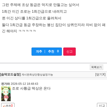
그런 주제에 조상 동급은 억지로 만들고는 싶어서
1최간 이긴 조로는 1최간급으로 내려치고
퀸 이긴 상디를 1최간급으로 올려쳐서
둘다 1최간급 동급 주장하는 븅신 집단이 상퀴인지라 자비 없이 패
긴 해야지 ㅋㅋㅋㅋㅋ
|
0
개추
추천
신고
목록보기
[숨덕모드설정]
[닫기X]
게시판최상단항상설정가능
핀가라
2026-05-12 18:48:43
조로 사황급 떡상은 온다
0
신고
추천