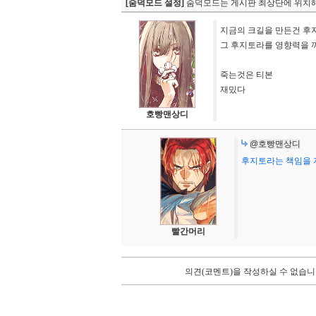
[숨덕모드 설정]
숨덕모드는 게시판 최상단에 위치해
지금의 크길을 만든건 후
그 후지토라를 영향력을 끼
죽는것은 티본
재밌다
호빵맨상디
@호빵맨상디
후지토라는 책임을 
빨간머리
의견(코멘트)을 작성하실 수 없습니