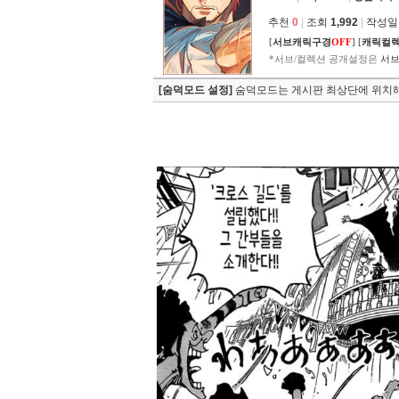
추천
0
|
조회
1,992
|
작성일 2
[
서브캐릭구경
OFF
]
[
캐릭컬
*서브/컬렉션 공개설정은
서브
[숨덕모드 설정]
숨덕모드는 게시판 최상단에 위치해