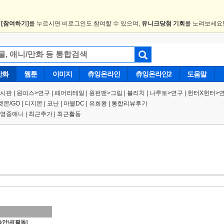
.
[참여하기]
를 누르시면 비로그인도 참여할 수 있으며,
유니크당첨 기회
를 노려보세요
만화
웹툰
이미지
츄잉온라인
츄잉온라인2
도움말
게시판
|
원피스
>
연구
|
페어리테일 |
원펀맨
>
그림
|
블리치
|
나루토
>
연구
|
헌터X헌터
>
켓몬/GO
|
디지몬
|
코난
|
마블DC
|
유희왕
|
통합리뷰후기
영중애니
|
최근추가
|
최근활동
안내[필독]