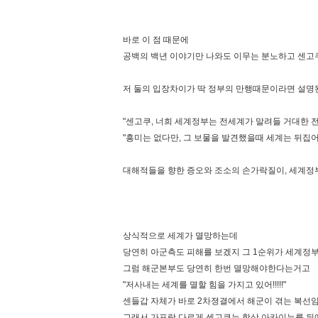
바로 이 점 때문에
공백의 백년 이야기만 나와도 이무는 분노하고 센고
저 둘의 입장차이가 딱 정부의 만행때문이라면 설명
"센고쿠, 너희 세계정부는 전세계가 말려들 거대한 전
"흥미는 없다만, 그 보물을 발견했을때 세계는 뒤집
대해적들을 향한 증오와 조소의 손가락질이, 세계정
상식적으로 세계가 멸망하는데
당연히 아군측도 피해를 보겠지 그 1순위가 세계정
그럼 해군본부도 당연히 한번 멸망해야한다는거고
"저사내는 세계를 멸할 힘을 가지고 있어!!!!!"
센들갑 자체가 바로 2차졍결에서 해군이 겪는 복선
그래서 가프랑 다르게 센고쿠는 항상 아카이누를 뒤