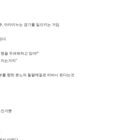
쿠, 아카이누는 경기를 일으키는 거임
된다
쟁을 두려워하고 있어!"
어지는거지"
부를 향한 분노의 돌팔매질로 리버시 된다는것
부인거뿐
임
에서 살핀다