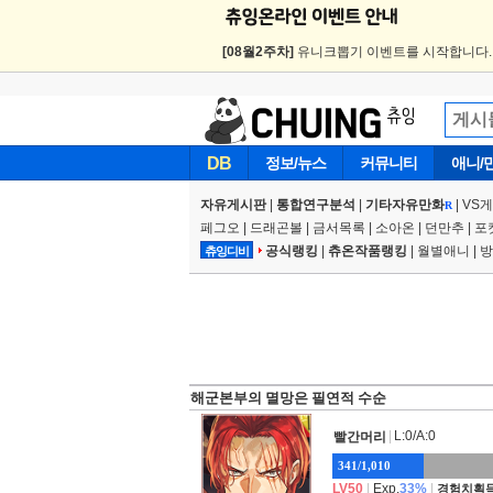
[08월2주차]
유니크뽑기 이벤트를 시작합니다
DB
정보/뉴스
커뮤니티
애니/
자유게시판
|
통합연구분석
|
기타자유만화
|
VS
R
페그오
|
드래곤볼
|
금서목록
|
소아온
|
던만추
|
포
공식랭킹
|
츄온작품랭킹
|
월별애니
|
방
츄잉디비
해군본부의 멸망은 필연적 수순
|
L:0/A:0
빨간머리
341/1,010
LV50
|
Exp.
33%
|
경험치획득