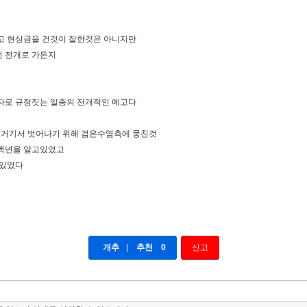
고 현상금을 건것이 잘한것은 아니지만
런 전개로 가든지
자로 규정짓는 일종의 전개적인 예고다
이 거기서 벗어나기 위해 검은수염측에 뭉친것
 백년을 알고있었고
 있었다
개추
|
추천
0
신고