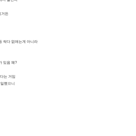
있거든
등 싹다 없애는게 아니라
 있음 왜?
겠다는 거임
해 일했으니