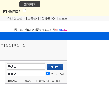
참여하기
!
[다시보지않기
]
츄잉 신고센터
|
소통센터
|
츄잉콘
|
다크모드
공지&이벤트
|
건의공간
|
로고신청
|
H
E
L
I
X
N
연구
|
킹덤
|
체인소맨
로그인유지
회원가입
|
분실찾기
|
회원가입규칙안내