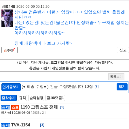
비롤가틀
2026-06-09 05:12:20
상디는 검은번개 이런거 없잖아ㅋㅋ 있었으면 벌써 올렸겠
지만ㅋㅋ
나는! 있는건! 맞는건! 옳은건! 다 인정해줌~ 누구처럼 정치는
안함~
아하하하하하하하하하핳~
징베 패왕색이나 보고 가거랏~
0
신고
추천
7일 이상 지난 게시물,
로그인을 하시면 댓글작성이 가능합니다.
츄잉은 가입시 개인정보를 전혀 받지 않습니다.
목록보기
(● 최종 수정● ) 긴글 수정했습니다 10장
[8]
열기
인기글보기
즐찾추가
규칙
숨덕설정
글10/댓글1
1190 그림스포 전체
[1]
[공지]
스포
바사삭
| 2026-08-06
[ 2936 / 2 ]
TVA-1154
[3]
[공지]