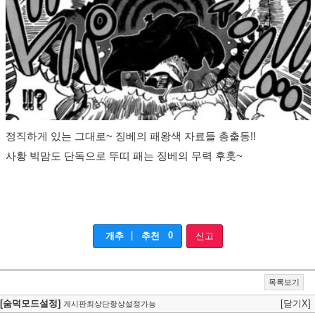
정직하게 있는 그대로~ 징베의 패왕색 자료들 총출동!!
사황 빅맘도 단독으로 뚜띠 패는 징베의 무력 후훗~
|
0
개추
추천
신고
목록보기
[숨덕모드설정]
[닫기X]
게시판최상단항상설정가능