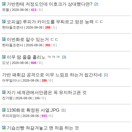
가반한테 저정도인데 미호크가 상대했다면?
[2]
뮤짤
| 2026-08-06
[
413
/ 0 ]
오피셜) 루피가 카이도를 무찌르고 얻은 능력 ㄷㄷ
찐따들조련사
| 2026-08-06
[
288
/ 1 ]
이번화로 알수 있는거 ㄷㄷ
찐따들조련사
| 2026-08-06
[
392
/ 0 ]
이무 땀 줄줄 흘리노 ㅋㅋㅋ
[3]
도넛
| 2026-08-06
[
608
/ 0 ]
가반 패휘감 공격으로 이무 느낌표 하는거 씹간지네
[1]
아무일이나
| 2026-08-06
[
286
/ 0 ]
자기 세계관에서만큼은 꼭 유지하고픈 것
진가령
| 2026-08-06
[
186
/ 0 ]
1190화로 확정된 서열.JPG
[1]
우리의엄마
| 2026-08-06
[
933
/ 0 ]
기습선빵 쳐갈겨놓고 맨 처음 하는 것