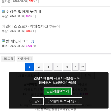
진가령
| 2026-08-06
[
377
/ 0 ]
수영론 뻘하게 웃기네
쿠쟌
| 2026-08-06
[
859
/ 0 ]
레일리 스스로가 약해졌다고 하는데
쿠쟌
| 2026-08-06
[
386
/ 1 ]
짤 재밌네ㅋㅋ
[2]
섹스
| 2026-08-06
[
1739
/ 0 ]
새로고침
다음페이지
1
2
3
4
5
>
>>
검색
제목+내용
간단캐배틀이 새로시작됐습니다.
참여해서 보상받아가세요!
공지/이벤
|
다크모드
|
건의사항
|
이미지신고
작품건의
|
캐릭건의
|
기타디비
|
게시판신청
간단캐참여하기
PC버전
|
클론신고
|
정지/패널티문의
|
H
E
L
I
X
닫기
[ 오늘하루 보지 않기 ]
Copyright
CHUING
Communications.
All rights reserved. Mail to chuinghelp@gmail.com
|
개인정보취급방침
게시중단요청