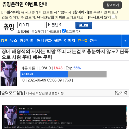
참여하기
[08월2주차]
유니크뽑기 이벤트를 시작합니다.
[참여하기]
를 누르시면 비로그
인도 참여할 수 있으며,
유니크당첨 기회
를 노려보세요!
[다시보지 않기
]
|
분실찾기
|
다크모드
|
로그인유지
회원가입
DB
뉴스
커뮤니티
애니만화
웹툰
이미지
츄온2
츄온
▼
징베 패왕색의 서사는 빅맘 뚜띠 패는걸로 충분하지 않노? 단독
DB
뉴스
커뮤니티
애니만화
으로 사황 뚜띠 패는 무력
웹툰
이미지
츄온2
츄온
비롤가틀
| L:0/A:0 |
LV43
|
Exp.
55%
483/870
| 0 | 2026-06-09 05:08:09 | 760 |
[숨덕모드설정]
[닫기X]
게시판최상단항상설정가능