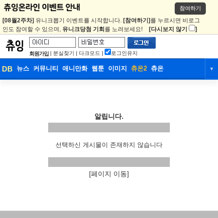
참여하기
[08월2주차]
유니크뽑기 이벤트를 시작합니다.
[참여하기]
를 누르시면 비로그
인도 참여할 수 있으며,
유니크당첨 기회
를 노려보세요!
[다시보지 않기
]
|
분실찾기
|
다크모드
|
로그인유지
회원가입
DB
뉴스
커뮤니티
애니만화
웹툰
이미지
츄온2
츄온
▼
DB
뉴스
커뮤니티
애니만화
웹툰
이미지
츄온2
츄온
알립니다.
선택하신 게시물이 존재하지 않습니다
[페이지 이동]