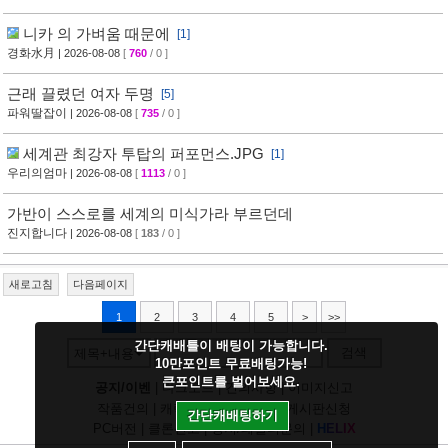
니카 의 가벼움 때문에
[1]
경화水月
| 2026-08-08
[
760
/ 0 ]
근래 끌렸던 여자 두명
[5]
파워딸잡이
| 2026-08-08
[
735
/ 0 ]
세계관 최강자 투탑의 퍼포먼스.JPG
[1]
우리의엄마
| 2026-08-08
[
1113
/ 0 ]
가반이 스스로를 세계의 미식가라 부르던데
진지합니다
| 2026-08-08
[
183
/ 0 ]
새로고침
다음페이지
1
2
3
4
5
>
>>
간단캐배틀이 배팅이 가능합니다.
검색
제목+내용
10만포인트 무료배팅가능!
큰포인트를 벌어보세요.
공지/이벤
|
다크모드
|
건의사항
|
이미지신고
작품건의
|
캐릭건의
|
기타디비
|
게시판신청
간단캐배팅하기
PC버전
|
클론신고
|
정지/패널티문의
|
H
E
L
I
X