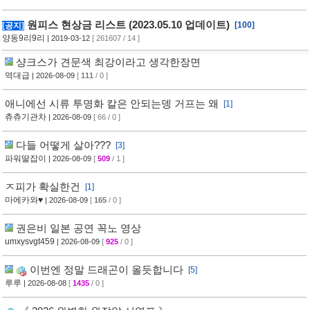
원피스 현상금 리스트 (2023.05.10 업데이트)
[100]
[공지]
양동9리9리
| 2019-03-12
[ 261607 / 14 ]
샹크스가 견문색 최강이라고 생각한장면
역대급
| 2026-08-09
[
111
/ 0 ]
애니에선 시류 투명화 칼은 안되는뎅 거프는 왜
[1]
츄츄기관차
| 2026-08-09
[ 66 / 0 ]
다들 어떻게 살아???
[3]
파워딸잡이
| 2026-08-09
[
509
/ 1 ]
ㅈ피가 확실한건
[1]
마에카와♥
| 2026-08-09
[
165
/ 0 ]
권은비 일본 공연 꼭노 영상
umxysvgt459
| 2026-08-09
[
925
/ 0 ]
이번엔 정말 드래곤이 올듯합니다
[5]
루루
| 2026-08-08
[
1435
/ 0 ]