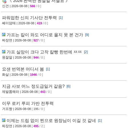
《 2026 완벽한 원잘알 서열표 》
신건
| 2026-08-08
[
566
/ 0 ]
파워업한 신의 기사단 전투력
[1]
쎄이얌매
| 2026-08-08
[
419
/ 0 ]
가프는 칼이 와도 어디로 올지 못 본 건가
[9]
짜장면
| 2026-08-08
[
927
/ 0 ]
가프 실망이 크다 고작 칼빵 한번에 ㅉㅉ
[2]
원잘알
| 2026-08-08
[
944
/ 0 ]
요샌 번역본 어디서 봄
[1]
화살
| 2026-08-08
[
1946
/ 0 ]
지금 사보 어느 정도급일거 같음?
[6]
제발쫌해라
| 2026-08-08
[
443
/ 0 ]
이무 로키 루피 가반 전투력
거프짱
| 2026-08-08
[
195
/ 0 ]
이제는 드립 없이 찐으로 원장님이 이길 것 같네
[1]
짜장면
| 2026-08-08
[
495
/ 2 ]