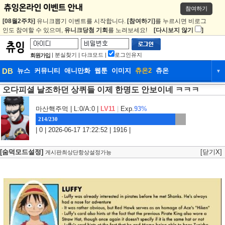
참여하기
[08월2주차]
유니크뽑기 이벤트를 시작합니다.
[참여하기]
를 누르시면 비로그
인도 참여할 수 있으며,
유니크당첨 기회
를 노려보세요!
[다시보지 않기
]
|
분실찾기
|
다크모드
|
로그인유지
회원가입
DB
뉴스
커뮤니티
애니만화
웹툰
이미지
츄온2
츄온
▼
오다피셜 날조하던 상퀴들 이제 한명도 안보이네 ㅋㅋㅋ
DB
뉴스
커뮤니티
애니만화
웹툰
이미지
츄온2
츄온
마산핵주먹
| L:0/A:0 |
LV11
|
Exp.
93%
214/230
| 0 | 2026-06-17 17:22:52 | 1916 |
[숨덕모드설정]
[닫기X]
게시판최상단항상설정가능