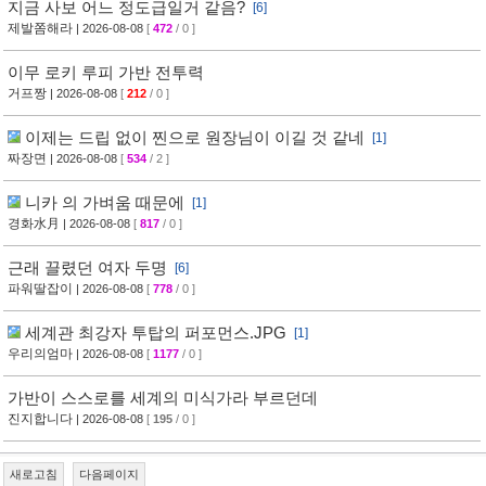
지금 사보 어느 정도급일거 같음?
[6]
제발쫌해라
| 2026-08-08
[
472
/ 0 ]
이무 로키 루피 가반 전투력
거프짱
| 2026-08-08
[
212
/ 0 ]
이제는 드립 없이 찐으로 원장님이 이길 것 같네
[1]
짜장면
| 2026-08-08
[
534
/ 2 ]
니카 의 가벼움 때문에
[1]
경화水月
| 2026-08-08
[
817
/ 0 ]
근래 끌렸던 여자 두명
[6]
파워딸잡이
| 2026-08-08
[
778
/ 0 ]
세계관 최강자 투탑의 퍼포먼스.JPG
[1]
우리의엄마
| 2026-08-08
[
1177
/ 0 ]
가반이 스스로를 세계의 미식가라 부르던데
진지합니다
| 2026-08-08
[
195
/ 0 ]
새로고침
다음페이지