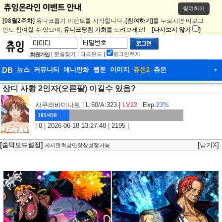
참여하기
[08월2주차]
유니크뽑기 이벤트를 시작합니다.
[참여하기]
를 누르시면 비로그
인도 참여할 수 있으며,
유니크당첨 기회
를 노려보세요!
[다시보지 않기
]
|
분실찾기
|
다크모드
|
로그인유지
회원가입
DB
뉴스
커뮤니티
애니만화
웹툰
이미지
츄온2
츄온
▼
상디 사황 2인자(오른팔) 이길수 있음?
DB
뉴스
커뮤니티
애니만화
사쿠라바미나토
| L:50/A:323 |
LV22
|
Exp.
23%
웹툰
이미지
츄온2
츄온
105/450
| 0 | 2026-06-18 13:27:48 | 2195 |
[숨덕모드설정]
[닫기X]
게시판최상단항상설정가능