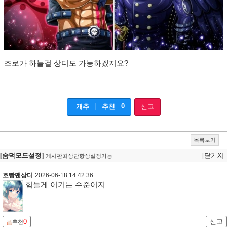
조로가 하늘걸 상디도 가능하겠지요?
|
0
개추
추천
신고
목록보기
[숨덕모드설정]
[닫기X]
게시판최상단항상설정가능
호빵맨상디
2026-06-18 14:42:36
힘들게 이기는 수준이지
0
신고
추천