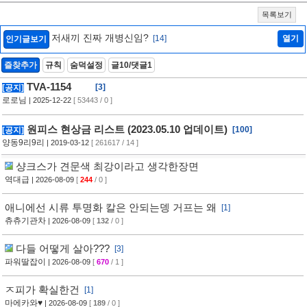
목록보기
저새끼 진짜 개병신임?
[14]
열기
인기글보기
즐찾추가
규칙
숨덕설정
글10/댓글1
TVA-1154
[3]
[공지]
로로님
| 2025-12-22
[ 53443 / 0 ]
원피스 현상금 리스트 (2023.05.10 업데이트)
[100]
[공지]
양동9리9리
| 2019-03-12
[ 261617 / 14 ]
샹크스가 견문색 최강이라고 생각한장면
역대급
| 2026-08-09
[
244
/ 0 ]
애니에선 시류 투명화 칼은 안되는뎅 거프는 왜
[1]
츄츄기관차
| 2026-08-09
[
132
/ 0 ]
다들 어떻게 살아???
[3]
파워딸잡이
| 2026-08-09
[
670
/ 1 ]
ㅈ피가 확실한건
[1]
마에카와♥
| 2026-08-09
[
189
/ 0 ]