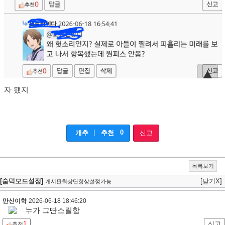
자 됐지
|
0
개추
추천
신고
목록보기
[숨덕모드설정]
[닫기X]
게시판최상단항상설정가능
만신이학
2026-06-18 18:46:20
누가 그딴소릴함
1
신고
추천