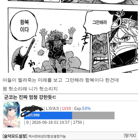
아들이 찔려죽는 미래를 보고 그만해라 항복이다 한건데
뭔 헛소리래 니가 헛소리지