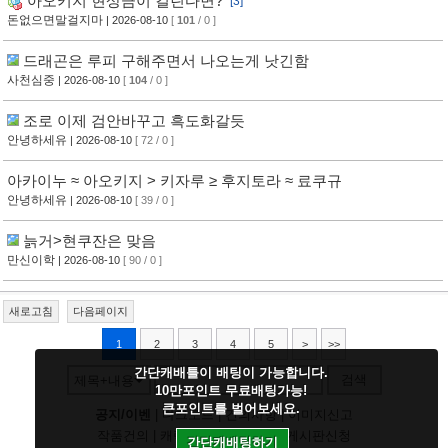
아오키지 현상금이 걸린다면?
[3]
돈없으면말걸지마
| 2026-08-10
[
101
/ 0 ]
드래곤은 루피 구해주면서 나오는게 낫긴함
사천심중
| 2026-08-10
[
104
/ 0 ]
조로 이제 검안바꾸고 흑도화갈듯
안녕하세유
| 2026-08-10
[ 72 / 0 ]
아카이누 ≈ 아오키지 > 키자루 ≥ 후지토라 ≈ 료쿠규
안녕하세유
| 2026-08-10
[ 39 / 0 ]
늙거>현쿠잔은 맞음
만신이학
| 2026-08-10
[ 90 / 0 ]
새로고침
다음페이지
1
2
3
4
5
>
>>
간단캐배틀이 배팅이 가능합니다.
검색
제목+내용
10만포인트 무료배팅가능!
큰포인트를 벌어보세요.
공지/이벤
|
다크모드
|
건의사항
|
이미지신고
작품건의
|
캐릭건의
|
기타디비
|
게시판신청
간단캐배팅하기