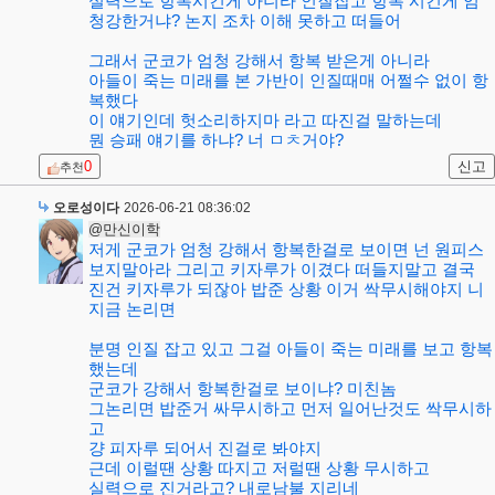
실력으로 항복시킨게 아니라 인질잡고 항복 시킨게 엄
청강한거냐? 논지 조차 이해 못하고 떠들어
그래서 군코가 엄청 강해서 항복 받은게 아니라
아들이 죽는 미래를 본 가반이 인질때매 어쩔수 없이 항
복했다
이 얘기인데 헛소리하지마 라고 따진걸 말하는데
뭔 승패 얘기를 하냐? 너 ㅁㅊ거야?
0
신고
추천
오로성이다
2026-06-21 08:36:02
@만신이학
저게 군코가 엄청 강해서 항복한걸로 보이면 넌 원피스
보지말아라 그리고 키자루가 이겼다 떠들지말고 결국
진건 키자루가 되잖아 밥준 상황 이거 싹무시해야지 니
지금 논리면
분명 인질 잡고 있고 그걸 아들이 죽는 미래를 보고 항복
했는데
군코가 강해서 항복한걸로 보이냐? 미친놈
그논리면 밥준거 싸무시하고 먼저 일어난것도 싹무시하
고
걍 피자루 되어서 진걸로 봐야지
근데 이럴땐 상황 따지고 저럴땐 상황 무시하고
실력으로 진거라고? 내로남불 지리네