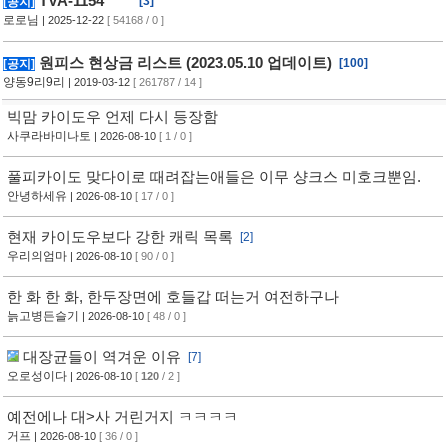
TVA-1154
[3]
[공지]
로로님
| 2025-12-22
[ 54168 / 0 ]
원피스 현상금 리스트 (2023.05.10 업데이트)
[100]
[공지]
양동9리9리
| 2019-03-12
[ 261787 / 14 ]
빅맘 카이도우 언제 다시 등장함
사쿠라바미나토
| 2026-08-10
[ 1 / 0 ]
풀피카이도 맞다이로 때려잡는애들은 이무 샹크스 미호크뿐임.
안녕하세유
| 2026-08-10
[ 17 / 0 ]
현재 카이도우보다 강한 캐릭 목록
[2]
우리의엄마
| 2026-08-10
[ 90 / 0 ]
한 화 한 화, 한두장면에 호들갑 떠는거 여전하구나
늙고병든슬기
| 2026-08-10
[ 48 / 0 ]
대장균들이 역겨운 이유
[7]
오로성이다
| 2026-08-10
[
120
/ 2 ]
예전에나 대>사 거린거지 ㅋㅋㅋㅋ
거프
| 2026-08-10
[ 36 / 0 ]