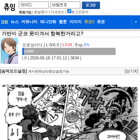
|
분실찾기
|
다크모드
|
로그인유지
회원가입
DB
뉴스
커뮤니티
애니만화
웹툰
이미지
츄온2
츄온
▼
가반이 군코 못이겨서 항복한거라고?
DB
뉴스
커뮤니티
애니만화
오로성이다
| L:0/A:0 |
LV34
|
Exp.
2%
웹툰
이미지
츄온2
츄온
15/690
| 0 | 2026-06-18 17:01:12 | 3634 |
[숨덕모드설정]
[닫기X]
게시판최상단항상설정가능