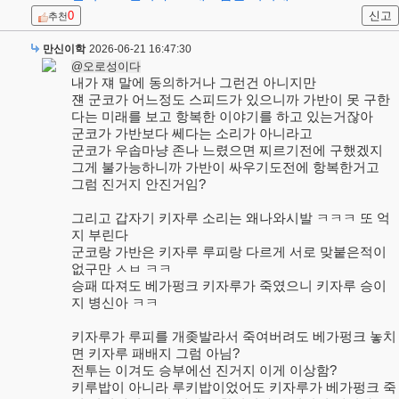
0
신고
추천
만신이학
2026-06-21 16:47:30
@오로성이다
내가 쟤 말에 동의하거나 그런건 아니지만
쟨 군코가 어느정도 스피드가 있으니까 가반이 못 구한
다는 미래를 보고 항복한 이야기를 하고 있는거잖아
군코가 가반보다 쎄다는 소리가 아니라고
군코가 우솝마냥 존나 느렸으면 찌르기전에 구했겠지
그게 불가능하니까 가반이 싸우기도전에 항복한거고
그럼 진거지 안진거임?
그리고 갑자기 키자루 소리는 왜나와시발 ㅋㅋㅋ 또 억
지 부린다
군코랑 가반은 키자루 루피랑 다르게 서로 맞붙은적이
없구만 ㅅㅂ ㅋㅋ
승패 따져도 베가펑크 키자루가 죽였으니 키자루 승이
지 병신아 ㅋㅋ
키자루가 루피를 개좆발라서 죽여버려도 베가펑크 놓치
면 키자루 패배지 그럼 아님?
전투는 이겨도 승부에선 진거지 이게 이상함?
키루밥이 아니라 루키밥이었어도 키자루가 베가펑크 죽