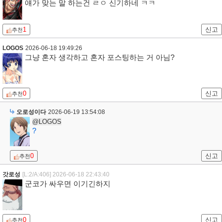
얘가 맞는 말 하는건 ㄹㅇ 신기하네 ㅋㅋ
1
신고
추천
LOGOS
2026-06-18 19:49:26
그냥 혼자 생각하고 혼자 포스팅하는 거 아님?
0
신고
추천
오로성이다
2026-06-19 13:54:08
@LOGOS
?
0
신고
추천
갓로성
[L:2/A:406]
2026-06-18 22:43:40
군코가 싸우면 이기긴하지
0
신고
추천