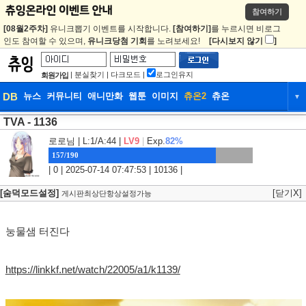
참여하기
[08월2주차]
유니크뽑기 이벤트를 시작합니다.
[참여하기]
를 누르시면 비로그
인도 참여할 수 있으며,
유니크당첨 기회
를 노려보세요!
[다시보지 않기
]
|
분실찾기
|
다크모드
|
로그인유지
회원가입
DB
뉴스
커뮤니티
애니만화
웹툰
이미지
츄온2
츄온
▼
TVA - 1136
DB
뉴스
커뮤니티
애니만화
로로님
| L:1/A:44 |
LV9
|
Exp.
82%
웹툰
이미지
츄온2
츄온
157/190
| 0 | 2025-07-14 07:47:53 | 10136 |
[숨덕모드설정]
[닫기X]
게시판최상단항상설정가능
눙물샘 터진다
https://linkkf.net/watch/22005/a1/k1139/