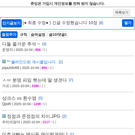
츄잉은 가입시 개인정보를 전혀 받지 않습니다.
목록보기
(● 최종 수정● ) 긴글 수정했습니다 10장
[8]
열기
인기글보기
즐찾추가
규칙
숨덕설정
글10/댓글1
다들 즐거운 추석 ~
[3]
운영자
| 2025-10-04
[
856
/ 0 ]
** 블라인드된 게시물입니다.
[2]
pqazldv68
| 2025-10-04
[
805
/ 0 ]
ㅅㅂ 분명 피임 햇는데 딸 생겻다
[7]
거프
| 2025-10-04
[
2390
/ 2 ]
샹크스 vs 흰수염
[5]
Qpdh
| 2025-10-04
[
1249
/ 0 ]
정점과 준정점의 차이.JPG
[2]
우리의엄마
| 2025-10-04
[
2117
/ 0 ]
미호크빠는 병신들 왜이렇게많냐
[1]