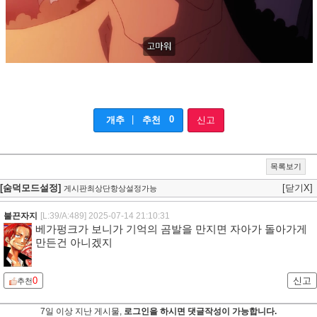
|
0
개추
추천
신고
목록보기
[숨덕모드설정]
[닫기X]
게시판최상단항상설정가능
불끈자지
[L:39/A:489]
2025-07-14 21:10:31
베가펑크가 보니가 기억의 곰발을 만지면 자아가 돌아가게
만든건 아니겠지
0
신고
추천
7일 이상 지난 게시물,
로그인을 하시면 댓글작성이 가능합니다.