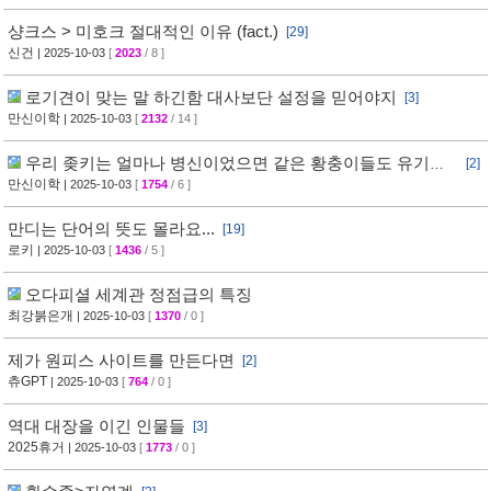
샹크스 > 미호크 절대적인 이유 (fact.)
[29]
신건
| 2025-10-03
[
2023
/ 8 ]
로기견이 맞는 말 하긴함 대사보단 설정을 믿어야지
[3]
만신이학
| 2025-10-03
[
2132
/ 14 ]
우리 좆키는 얼마나 병신이었으면 같은 황충이들도 유기함
[2]
ㅋㅋ
만신이학
| 2025-10-03
[
1754
/ 6 ]
만디는 단어의 뜻도 몰라요...
[19]
로키
| 2025-10-03
[
1436
/ 5 ]
오다피셜 세계관 정점급의 특징
최강붉은개
| 2025-10-03
[
1370
/ 0 ]
제가 원피스 사이트를 만든다면
[2]
츄GPT
| 2025-10-03
[
764
/ 0 ]
역대 대장을 이긴 인물들
[3]
2025휴거
| 2025-10-03
[
1773
/ 0 ]