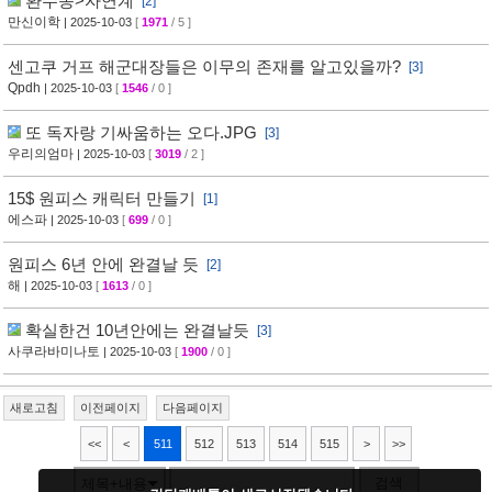
환수종>자연계
[2]
만신이학
| 2025-10-03
[
1971
/ 5 ]
센고쿠 거프 해군대장들은 이무의 존재를 알고있을까?
[3]
Qpdh
| 2025-10-03
[
1546
/ 0 ]
또 독자랑 기싸움하는 오다.JPG
[3]
우리의엄마
| 2025-10-03
[
3019
/ 2 ]
15$ 원피스 캐릭터 만들기
[1]
에스파
| 2025-10-03
[
699
/ 0 ]
원피스 6년 안에 완결날 듯
[2]
해
| 2025-10-03
[
1613
/ 0 ]
확실한건 10년안에는 완결날듯
[3]
사쿠라바미나토
| 2025-10-03
[
1900
/ 0 ]
새로고침
이전페이지
다음페이지
<<
<
511
512
513
514
515
>
>>
검색
제목+내용