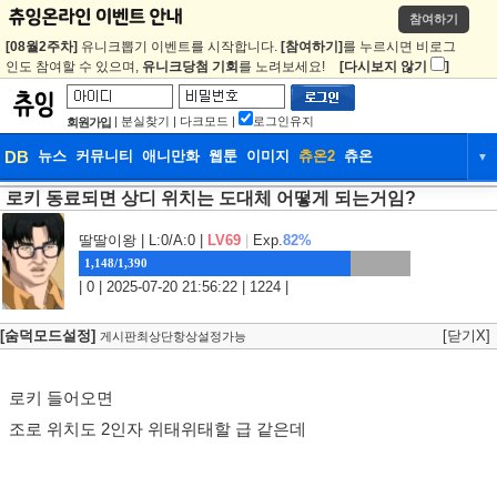
참여하기
[08월2주차]
유니크뽑기 이벤트를 시작합니다.
[참여하기]
를 누르시면 비로그
인도 참여할 수 있으며,
유니크당첨 기회
를 노려보세요!
[다시보지 않기
]
|
분실찾기
|
다크모드
|
로그인유지
회원가입
DB
뉴스
커뮤니티
애니만화
웹툰
이미지
츄온2
츄온
▼
로키 동료되면 상디 위치는 도대체 어떻게 되는거임?
DB
뉴스
커뮤니티
애니만화
웹툰
이미지
츄온2
츄온
딸딸이왕
| L:0/A:0 |
LV69
|
Exp.
82%
1,148/1,390
| 0 | 2025-07-20 21:56:22 | 1224 |
[숨덕모드설정]
[닫기X]
게시판최상단항상설정가능
로키 들어오면
조로 위치도 2인자 위태위태할 급 같은데