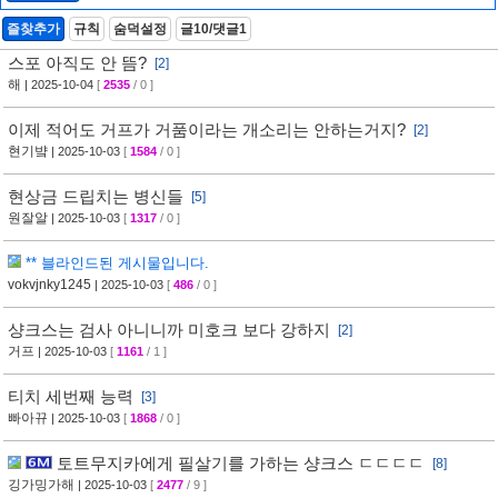
즐찾추가
규칙
숨덕설정
글10/댓글1
스포 아직도 안 뜸?
[2]
해
| 2025-10-04
[
2535
/ 0 ]
이제 적어도 거프가 거품이라는 개소리는 안하는거지?
[2]
현기뱤
| 2025-10-03
[
1584
/ 0 ]
현상금 드립치는 병신들
[5]
원잘알
| 2025-10-03
[
1317
/ 0 ]
** 블라인드된 게시물입니다.
vokvjnky1245
| 2025-10-03
[
486
/ 0 ]
샹크스는 검사 아니니까 미호크 보다 강하지
[2]
거프
| 2025-10-03
[
1161
/ 1 ]
티치 세번째 능력
[3]
빠아뀨
| 2025-10-03
[
1868
/ 0 ]
토트무지카에게 필살기를 가하는 샹크스 ㄷㄷㄷㄷ
[8]
깅가밍가해
| 2025-10-03
[
2477
/ 9 ]