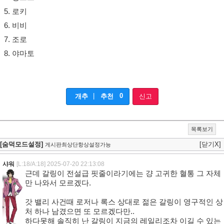
5. 로키
6. 비비
7. 조로
8. 야마토
|
0
개추
추천
신고
목록보기
[숨덕모드설정]
[닫기X]
게시판최상단항상설정가능
샤워
[L:18/A:18]
2025-07-20 22:13:08
근데 갈링이 전설급 핏줄이라기에는 걍 고귀한 혈통 그 자체
만 나와서 모르겠다.
갓 밸리 사건때 로저나 록스 상대로 젊은 갈링이 영구적인 상
처 하나 남겼으면 또 모르겠다만..
하다못해 솔직히 난 갈링이 지금의 레일리조차 이길 수 있는