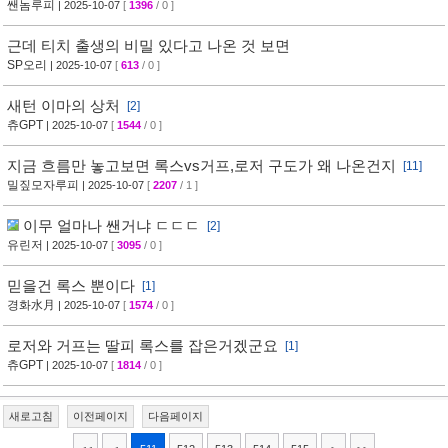
쌘놈루피
| 2025-10-07
[
1396
/ 0 ]
근데 티치 출생의 비밀 있다고 나온 것 보면
SP오리
| 2025-10-07
[
613
/ 0 ]
새턴 이마의 상처
[2]
츄GPT
| 2025-10-07
[
1544
/ 0 ]
지금 흐름만 놓고보면 록스vs거프,로저 구도가 왜 나온건지
[11]
밀짚모자루피
| 2025-10-07
[
2207
/ 1 ]
이무 얼마나 쌘거냐 ㄷㄷㄷ
[2]
유린저
| 2025-10-07
[
3095
/ 0 ]
믿을건 록스 뿐이다
[1]
경화水月
| 2025-10-07
[
1574
/ 0 ]
로저와 거프는 딸피 록스를 잡은거겠군요
[1]
츄GPT
| 2025-10-07
[
1814
/ 0 ]
새로고침
이전페이지
다음페이지