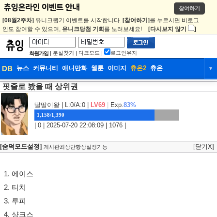
참여하기
[08월2주차]
유니크뽑기 이벤트를 시작합니다.
[참여하기]
를 누르시면 비로그
인도 참여할 수 있으며,
유니크당첨 기회
를 노려보세요!
[다시보지 않기
]
|
분실찾기
|
다크모드
|
로그인유지
회원가입
DB
뉴스
커뮤니티
애니만화
웹툰
이미지
츄온2
츄온
▼
핏줄로 봤을 때 상위권
DB
뉴스
커뮤니티
애니만화
웹툰
이미지
츄온2
츄온
딸딸이왕
| L:0/A:0 |
LV69
|
Exp.
83%
1,158/1,390
| 0 | 2025-07-20 22:08:09 | 1076 |
[숨덕모드설정]
[닫기X]
게시판최상단항상설정가능
1. 에이스
2. 티치
3. 루피
4. 샹크스