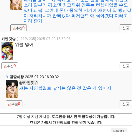
소라 일부러 평소엔 최고직위 안주는 컨셉이었을 수도
있다고 봄. 그런데 존나 중요한 시기에 새턴이 일 병신같
이 처리하니까 안되겠다 피거랜드 애 써야겠다 이러고
자리 준거
0
신고
추천
카벤딧슈
[L:21/A:235]
2025-07-23 15:59:06
위블 넣어
0
신고
추천
딸딸이왕
2025-07-23 16:00:32
@카벤딧슈
걔는 자연씹질로 낳지는 않은 것 같은 게 있어서
0
신고
추천
7일 이상 지난 게시물,
로그인을 하시면 댓글작성이 가능합니다.
츄잉은 가입시 개인정보를 전혀 받지 않습니다.
목록보기