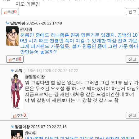
지도 의문임
0
신고
추천
딸딸이왕
2025-07-20 22:14:49
@샤워
천룡인 중에도 하나쯤은 진짜 명문가문 있겠지. 공백의 10
0년 시기 때도 천룡인 쪽이 이길 수 있게한 핵심 전력 가문.
그게 피거랜드 가문일듯. 설마 천룡인 중에 그런 가문 하나
안만들어 놓을까?
0
신고
추천
샤워
[L:18/A:18]
2025-07-20 22:17:22
@딸딸이왕
뭐 그렇다면 할 말은 없는데.. 그러면 그런 초1류 필수 가
문은 무조건 오로성 중 하나로 박아놨어야 하는거 아님?
지금으로써는 걍 새턴 대체용 같은 느낌이긴한데 하기
야 뭐 갈링이 새턴보다는 더 강할 것 같기도 함
0
신고
추천
딸딸이왕
2025-07-20 22:22:16
@샤워
내가볼땐 이무가 피거랜드 가문은 항상 잠재적 위협요