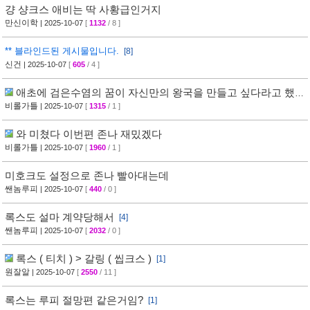
걍 샹크스 애비는 딱 사황급인거지
만신이학
| 2025-10-07
[
1132
/ 8 ]
** 블라인드된 게시물입니다.
[8]
신건
| 2025-10-07
[
605
/ 4 ]
애초에 검은수염의 꿈이 자신만의 왕국을 만들고 싶다라고 했을
때부터
비롤가틀
| 2025-10-07
[
1315
/ 1 ]
와 미쳤다 이번편 존나 재밌겠다
비롤가틀
| 2025-10-07
[
1960
/ 1 ]
미호크도 설정으로 존나 빨아대는데
쌘놈루피
| 2025-10-07
[
440
/ 0 ]
록스도 설마 계약당해서
[4]
쌘놈루피
| 2025-10-07
[
2032
/ 0 ]
록스 ( 티치 ) > 갈링 ( 씹크스 )
[1]
원잘알
| 2025-10-07
[
2550
/ 11 ]
록스는 루피 절망편 같은거임?
[1]