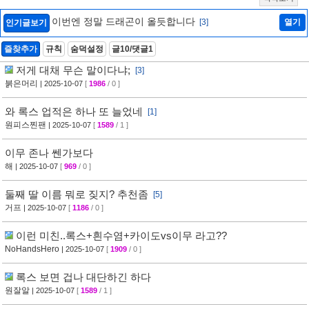
이번엔 정말 드래곤이 올듯합니다
[3]
열기
인기글보기
즐찾추가
규칙
숨덕설정
글10/댓글1
저게 대채 무슨 말이다냐;
[3]
붉은머리
| 2025-10-07
[
1986
/ 0 ]
와 록스 업적은 하나 또 늘었네
[1]
원피스찐팬
| 2025-10-07
[
1589
/ 1 ]
이무 존나 쎈가보다
해
| 2025-10-07
[
969
/ 0 ]
둘째 딸 이름 뭐로 짖지? 추천좀
[5]
거프
| 2025-10-07
[
1186
/ 0 ]
이런 미친..록스+흰수염+카이도vs이무 라고??
NoHandsHero
| 2025-10-07
[
1909
/ 0 ]
록스 보면 겁나 대단하긴 하다
원잘알
| 2025-10-07
[
1589
/ 1 ]