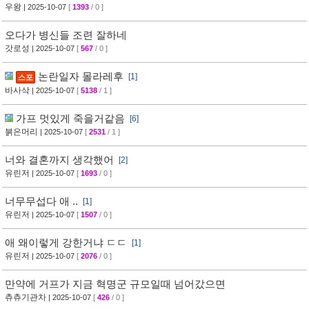
우왕
| 2025-10-07
[
1393
/ 0 ]
오다가 병신들 조련 잘하네
갓로성
| 2025-10-07
[
567
/ 0 ]
논란일자 몰라레후
[1]
스포
바사삭
| 2025-10-07
[
5138
/ 1 ]
가프 멋있게 죽을거같음
[6]
붉은머리
| 2025-10-07
[
2531
/ 1 ]
너와 결혼까지 생각했어
[2]
유린저
| 2025-10-07
[
1693
/ 0 ]
너무무섭다 애 ..
[1]
유린저
| 2025-10-07
[
1507
/ 0 ]
애 왜이렇게 강한거냐 ㄷㄷ
[1]
유린저
| 2025-10-07
[
2076
/ 0 ]
만약에 거프가 지금 혁명군 규모일때 넘어갔으면
츄츄기관차
| 2025-10-07
[
426
/ 0 ]