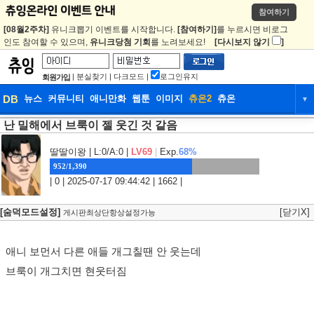
참여하기
[08월2주차]
유니크뽑기 이벤트를 시작합니다.
[참여하기]
를 누르시면 비로그
인도 참여할 수 있으며,
유니크당첨 기회
를 노려보세요!
[다시보지 않기
]
|
분실찾기
|
다크모드
|
로그인유지
회원가입
DB
뉴스
커뮤니티
애니만화
웹툰
이미지
츄온2
츄온
▼
난 밀해에서 브룩이 젤 웃긴 것 같음
DB
뉴스
커뮤니티
애니만화
웹툰
이미지
츄온2
츄온
딸딸이왕
| L:0/A:0 |
LV69
|
Exp.
68%
952/1,390
| 0 | 2025-07-17 09:44:42 | 1662 |
[숨덕모드설정]
[닫기X]
게시판최상단항상설정가능
애니 보먼서 다른 애들 개그칠땐 안 웃는데
브룩이 개그치면 현웃터짐