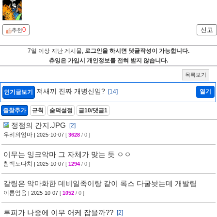
0
신고
추천
7일 이상 지난 게시물,
로그인을 하시면 댓글작성이 가능합니다.
츄잉은 가입시 개인정보를 전혀 받지 않습니다.
목록보기
저새끼 진짜 개병신임?
[14]
열기
인기글보기
즐찾추가
규칙
숨덕설정
글10/댓글1
정점의 간지.JPG
[2]
우리의엄마
| 2025-10-07
[
3628
/ 0 ]
이무는 잉크악마 그 자체가 맞는 듯 ㅇㅇ
참백도다치
| 2025-10-07
[
1294
/ 0 ]
갈링은 악마화한 데비일족이랑 같이 록스 다굴놧는데 개발림
이름엄음
| 2025-10-07
[
1052
/ 0 ]
루피가 나중에 이무 어케 잡을까??
[2]