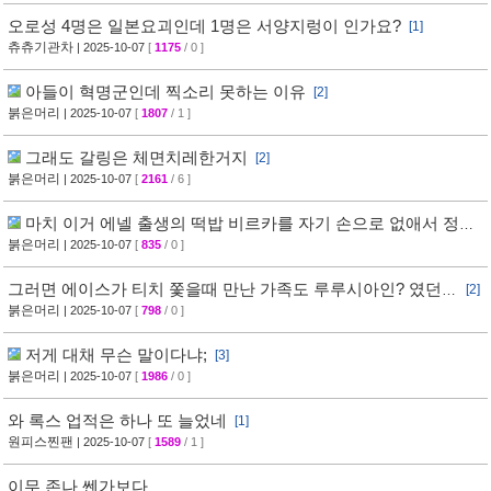
오로성 4명은 일본요괴인데 1명은 서양지렁이 인가요?
[1]
츄츄기관차
| 2025-10-07
[
1175
/ 0 ]
아들이 혁명군인데 찍소리 못하는 이유
[2]
붉은머리
| 2025-10-07
[
1807
/ 1 ]
그래도 갈링은 체면치레한거지
[2]
붉은머리
| 2025-10-07
[
2161
/ 6 ]
마치 이거 에넬 출생의 떡밥 비르카를 자기 손으로 없애서 정보
누설 막은거처럼
붉은머리
| 2025-10-07
[
835
/ 0 ]
그러면 에이스가 티치 쫓을때 만난 가족도 루루시아인? 였던거
[2]
임?
붉은머리
| 2025-10-07
[
798
/ 0 ]
저게 대채 무슨 말이다냐;
[3]
붉은머리
| 2025-10-07
[
1986
/ 0 ]
와 록스 업적은 하나 또 늘었네
[1]
원피스찐팬
| 2025-10-07
[
1589
/ 1 ]
이무 존나 쎈가보다