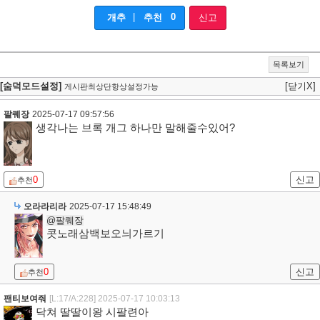
|
0
개추
추천
신고
목록보기
[숨덕모드설정]
[닫기X]
게시판최상단항상설정가능
팔퀘장
2025-07-17 09:57:56
생각나는 브록 개그 하나만 말해줄수있어?
0
신고
추천
오라라리라
2025-07-17 15:48:49
@팔퀘장
콧노래삼백보오늬가르기
0
신고
추천
팬티보여줘
[L:17/A:228]
2025-07-17 10:03:13
닥쳐 딸딸이왕 시팔련아