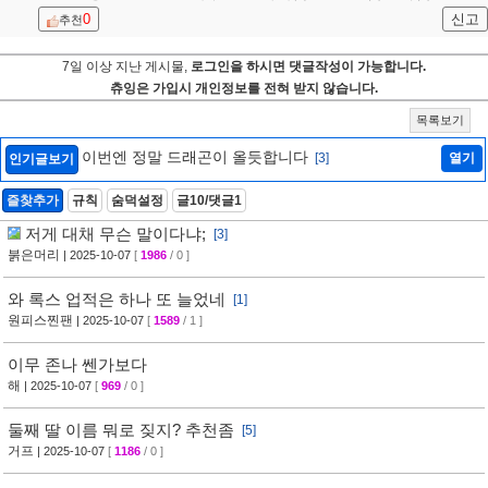
0
신고
추천
7일 이상 지난 게시물,
로그인을 하시면 댓글작성이 가능합니다.
츄잉은 가입시 개인정보를 전혀 받지 않습니다.
목록보기
이번엔 정말 드래곤이 올듯합니다
[3]
열기
인기글보기
즐찾추가
규칙
숨덕설정
글10/댓글1
저게 대채 무슨 말이다냐;
[3]
붉은머리
| 2025-10-07
[
1986
/ 0 ]
와 록스 업적은 하나 또 늘었네
[1]
원피스찐팬
| 2025-10-07
[
1589
/ 1 ]
이무 존나 쎈가보다
해
| 2025-10-07
[
969
/ 0 ]
둘째 딸 이름 뭐로 짖지? 추천좀
[5]
거프
| 2025-10-07
[
1186
/ 0 ]