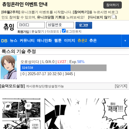
참여하기
[08월2주차]
유니크뽑기 이벤트를 시작합니다.
[참여하기]
를 누르시면 비로그
인도 참여할 수 있으며,
유니크당첨 기회
를 노려보세요!
[다시보지 않기
]
|
분실찾기
|
다크모드
|
로그인유지
회원가입
DB
뉴스
커뮤니티
애니만화
웹툰
이미지
츄온2
츄온
▼
록스의 기술 추정
DB
뉴스
커뮤니티
애니만화
오로성이다
| L:0/A:0 |
LV27
|
Exp.
58%
웹툰
이미지
츄온2
츄온
324/550
| 0 | 2025-07-17 10:32:50 | 3445 |
[숨덕모드설정]
[닫기X]
게시판최상단항상설정가능