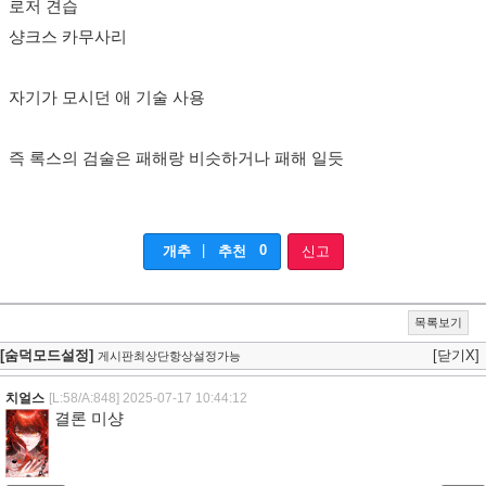
로저 견습
샹크스 카무사리
자기가 모시던 애 기술 사용
즉 록스의 검술은 패해랑 비슷하거나 패해 일듯
|
0
개추
추천
신고
목록보기
[숨덕모드설정]
[닫기X]
게시판최상단항상설정가능
치얼스
[L:58/A:848]
2025-07-17 10:44:12
결론 미샹