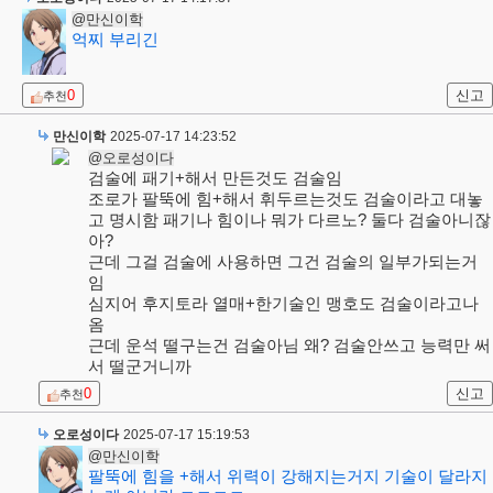
@만신이학
억찌 부리긴
0
신고
추천
만신이학
2025-07-17 14:23:52
@오로성이다
검술에 패기+해서 만든것도 검술임
조로가 팔뚝에 힘+해서 휘두르는것도 검술이라고 대놓
고 명시함 패기나 힘이나 뭐가 다르노? 둘다 검술아니잖
아?
근데 그걸 검술에 사용하면 그건 검술의 일부가되는거
임
심지어 후지토라 열매+한기술인 맹호도 검술이라고나
옴
근데 운석 떨구는건 검술아님 왜? 검술안쓰고 능력만 써
서 떨군거니까
0
신고
추천
오로성이다
2025-07-17 15:19:53
@만신이학
팔뚝에 힘을 +해서 위력이 강해지는거지 기술이 달라지