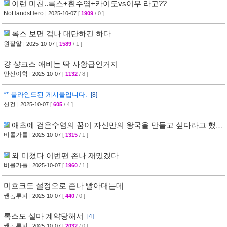
이런 미친..록스+흰수염+카이도vs이무 라고??
NoHandsHero
| 2025-10-07
[
1909
/ 0 ]
록스 보면 겁나 대단하긴 하다
원잘알
| 2025-10-07
[
1589
/ 1 ]
걍 샹크스 애비는 딱 사황급인거지
만신이학
| 2025-10-07
[
1132
/ 8 ]
** 블라인드된 게시물입니다.
[8]
신건
| 2025-10-07
[
605
/ 4 ]
애초에 검은수염의 꿈이 자신만의 왕국을 만들고 싶다라고 했을
때부터
비롤가틀
| 2025-10-07
[
1315
/ 1 ]
와 미쳤다 이번편 존나 재밌겠다
비롤가틀
| 2025-10-07
[
1960
/ 1 ]
미호크도 설정으로 존나 빨아대는데
쌘놈루피
| 2025-10-07
[
440
/ 0 ]
록스도 설마 계약당해서
[4]
쌘놈루피
| 2025-10-07
[
2032
/ 0 ]