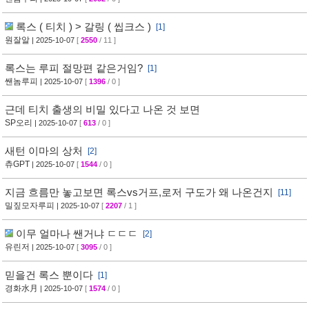
록스 ( 티치 ) > 갈링 ( 씹크스 )
[1]
원잘알
| 2025-10-07
[
2550
/ 11 ]
록스는 루피 절망편 같은거임?
[1]
쌘놈루피
| 2025-10-07
[
1396
/ 0 ]
근데 티치 출생의 비밀 있다고 나온 것 보면
SP오리
| 2025-10-07
[
613
/ 0 ]
새턴 이마의 상처
[2]
츄GPT
| 2025-10-07
[
1544
/ 0 ]
지금 흐름만 놓고보면 록스vs거프,로저 구도가 왜 나온건지
[11]
밀짚모자루피
| 2025-10-07
[
2207
/ 1 ]
이무 얼마나 쌘거냐 ㄷㄷㄷ
[2]
유린저
| 2025-10-07
[
3095
/ 0 ]
믿을건 록스 뿐이다
[1]
경화水月
| 2025-10-07
[
1574
/ 0 ]