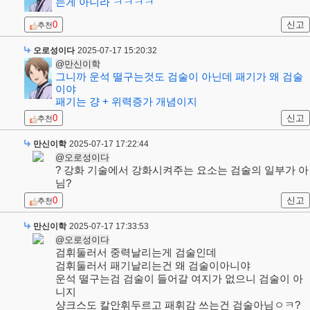
는게 아니라 ㅋㅋㅋㅋ
0
신고
추천
오로성이다
2025-07-17 15:20:32
@만신이학
그니까 운석 떨구는것도 검술이 아닌데 패기가 왜 검술
이야
패기는 걍 + 위력증가 개념이지
0
신고
추천
만신이학
2025-07-17 17:22:44
@오로성이다
? 강화 기술에서 강화시켜주는 요소는 검술의 일부가 아
님?
0
신고
추천
만신이학
2025-07-17 17:33:53
@오로성이다
검휘둘러서 중력날리는게 검술인데
검휘둘러서 패기날리는건 왜 검술이아니야
운석 떨구는검 검술이 들어갈 여지가 없으니 검술이 아
니지
샹크스도 칼안휘두르고 패휘감 쓰는건 검술아님ㅇㅋ?