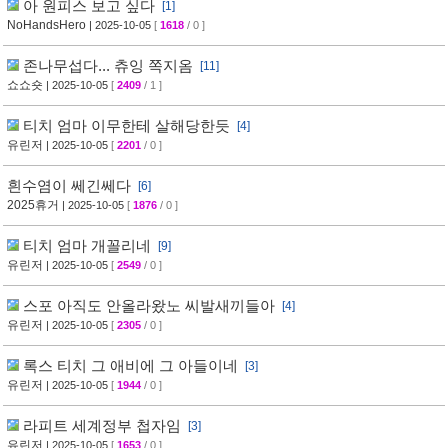
아 원피스 보고 싶다
[1]
NoHandsHero
| 2025-10-05
[
1618
/ 0 ]
존나무섭다... 츄잉 쪽지옴
[11]
쇼쇼숏
| 2025-10-05
[
2409
/ 1 ]
티치 엄마 이무한테 살해당한듯
[4]
유린저
| 2025-10-05
[
2201
/ 0 ]
흰수염이 쎄긴쎄다
[6]
2025휴거
| 2025-10-05
[
1876
/ 0 ]
티치 엄마 개꼴리네
[9]
유린저
| 2025-10-05
[
2549
/ 0 ]
스포 아직도 안올라왔노 씨발새끼들아
[4]
유린저
| 2025-10-05
[
2305
/ 0 ]
록스 티치 그 애비에 그 아들이네
[3]
유린저
| 2025-10-05
[
1944
/ 0 ]
라피트 세계정부 첩자임
[3]
유린저
| 2025-10-05
[
1653
/ 0 ]