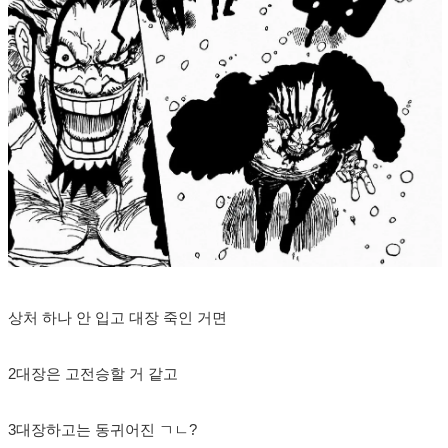
상처 하나 안 입고 대장 죽인 거면
2대장은 고전승할 거 같고
3대장하고는 동귀어진 ㄱㄴ?