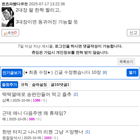
퀸쵸파뺨다쿠컷
2025-07-17 13:22:36
2대장 팔 한짝 짤리고,
3대장이면 동귀어진 가능할 듯
0
신고
추천
7일 이상 지난 게시물,
로그인을 하시면 댓글작성이 가능합니다.
츄잉은 가입시 개인정보를 전혀 받지 않습니다.
목록보기
(● 최종 수정● ) 긴글 수정했습니다 10장
[8]
열기
인기글보기
즐찾추가
규칙
숨덕설정
글10/댓글1
떡떡열매로 송편만들어 먹고 즐추
[2]
샴록
| 2025-10-06
[
1386
/ 0 ]
근데 애니 다음주엔 왜 휴재임?
해
| 2025-10-05
[
580
/ 0 ]
한번 터지고 나니까 리젠 그냥 ㅈ망햇너
[1]
원잘알석사
| 2025-10-05
[
1503
/ 0 ]