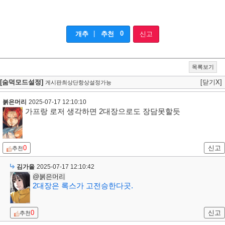
|
0
개추
추천
신고
목록보기
[숨덕모드설정]
[닫기X]
게시판최상단항상설정가능
붉은머리
2025-07-17 12:10:10
가프랑 로저 생각하면 2대장으로도 장담못할듯
0
신고
추천
김가을
2025-07-17 12:10:42
@붉은머리
2대장은 록스가 고전승한다곳.
0
신고
추천