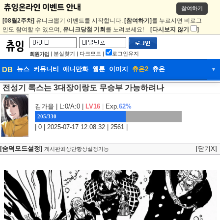
참여하기
[08월2주차]
유니크뽑기 이벤트를 시작합니다.
[참여하기]
를 누르시면 비로그
인도 참여할 수 있으며,
유니크당첨 기회
를 노려보세요!
[다시보지 않기
]
|
분실찾기
|
다크모드
|
로그인유지
회원가입
DB
뉴스
커뮤니티
애니만화
웹툰
이미지
츄온2
츄온
▼
전성기 록스는 3대장이랑도 무승부 가능하려나
DB
뉴스
커뮤니티
애니만화
웹툰
이미지
츄온2
츄온
김가을
| L:0/A:0 |
LV16
|
Exp.
62%
205/330
| 0 | 2025-07-17 12:08:32 | 2561 |
[숨덕모드설정]
[닫기X]
게시판최상단항상설정가능