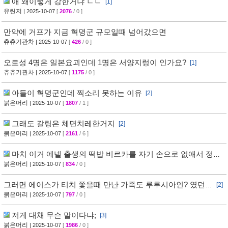
애 왜이렇게 강한거냐 ㄷㄷ
[1]
유린저
| 2025-10-07
[
2076
/ 0 ]
만약에 거프가 지금 혁명군 규모일때 넘어갔으면
츄츄기관차
| 2025-10-07
[
426
/ 0 ]
오로성 4명은 일본요괴인데 1명은 서양지렁이 인가요?
[1]
츄츄기관차
| 2025-10-07
[
1175
/ 0 ]
아들이 혁명군인데 찍소리 못하는 이유
[2]
붉은머리
| 2025-10-07
[
1807
/ 1 ]
그래도 갈링은 체면치레한거지
[2]
붉은머리
| 2025-10-07
[
2161
/ 6 ]
마치 이거 에넬 출생의 떡밥 비르카를 자기 손으로 없애서 정보
누설 막은거처럼
붉은머리
| 2025-10-07
[
834
/ 0 ]
그러면 에이스가 티치 쫓을때 만난 가족도 루루시아인? 였던거
[2]
임?
붉은머리
| 2025-10-07
[
797
/ 0 ]
저게 대채 무슨 말이다냐;
[3]
붉은머리
| 2025-10-07
[
1986
/ 0 ]