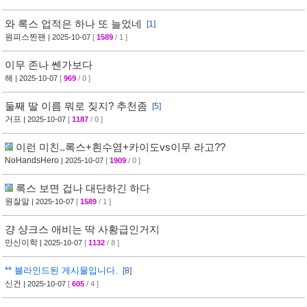
와 록스 업적은 하나 또 늘었네
[1]
원피스찐팬
| 2025-10-07
[
1589
/ 1 ]
이무 존나 쎈가보다
해
| 2025-10-07
[
969
/ 0 ]
둘째 딸 이름 뭐로 짖지? 추천좀
[5]
거프
| 2025-10-07
[
1187
/ 0 ]
이런 미친..록스+흰수염+카이도vs이무 라고??
NoHandsHero
| 2025-10-07
[
1909
/ 0 ]
록스 보면 겁나 대단하긴 하다
원잘알
| 2025-10-07
[
1589
/ 1 ]
걍 샹크스 애비는 딱 사황급인거지
만신이학
| 2025-10-07
[
1132
/ 8 ]
** 블라인드된 게시물입니다.
[8]
신건
| 2025-10-07
[
605
/ 4 ]