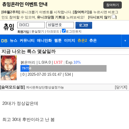
참여하기
[08월2주차]
유니크뽑기 이벤트를 시작합니다.
[참여하기]
를 누르시면 비로그
인도 참여할 수 있으며,
유니크당첨 기회
를 노려보세요!
[다시보지 않기
]
|
분실찾기
|
다크모드
|
로그인유지
회원가입
DB
뉴스
커뮤니티
애니만화
웹툰
이미지
츄온2
츄온
▼
지금 나오는 록스 몇살일까
DB
뉴스
커뮤니티
애니만화
웹툰
이미지
츄온2
츄온
붉은머리
| L:0/A:0 |
LV37
|
Exp.
10%
79/750
| 0 | 2025-07-20 15:01:47 | 534 |
[숨덕모드설정]
[닫기X]
게시판최상단항상설정가능
20대가 정상같은데
최고 30대 후반이라고 난 봄