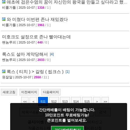
애초에 검은수염의 꿈이 자신만의 왕국을 만들고 싶다라고 했을
때부터
비롤가틀
| 2025-10-07
[
1316
/ 1 ]
와 미쳤다 이번편 존나 재밌겠다
비롤가틀
| 2025-10-07
[
1961
/ 1 ]
미호크도 설정으로 존나 빨아대는데
쌘놈루피
| 2025-10-07
[
440
/ 0 ]
록스도 설마 계약당해서
[4]
쌘놈루피
| 2025-10-07
[
2033
/ 0 ]
록스 ( 티치 ) > 갈링 ( 씹크스 )
[1]
원잘알
| 2025-10-07
[
2550
/ 11 ]
새로고침
이전페이지
다음페이지
<<
<
511
512
513
514
515
>
>>
간단캐배틀이 배팅이 가능합니다.
검색
제목+내용
10만포인트 무료배팅가능!
큰포인트를 벌어보세요.
공지/이벤
|
다크모드
|
건의사항
|
이미지신고
작품건의
|
캐릭건의
|
기타디비
|
게시판신청