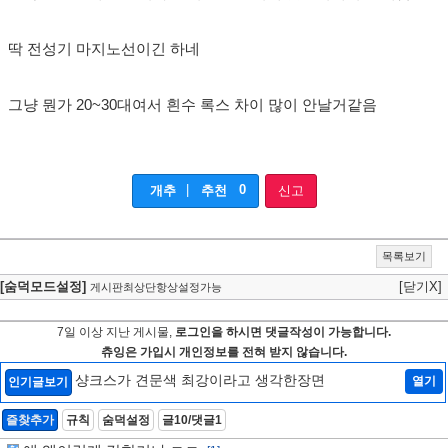
딱 전성기 마지노선이긴 하네
그냥 뭔가 20~30대여서 흰수 록스 차이 많이 안날거같음
|
0
개추
추천
신고
목록보기
[숨덕모드설정]
[닫기X]
게시판최상단항상설정가능
7일 이상 지난 게시물,
로그인을 하시면 댓글작성이 가능합니다.
츄잉은 가입시 개인정보를 전혀 받지 않습니다.
샹크스가 견문색 최강이라고 생각한장면
열기
인기글보기
즐찾추가
규칙
숨덕설정
글10/댓글1