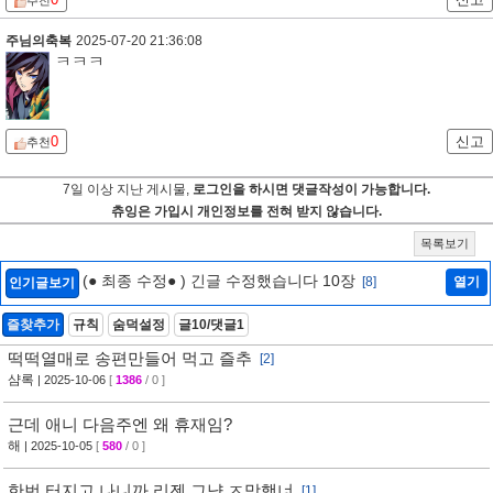
추천
주님의축복
2025-07-20 21:36:08
ㅋㅋㅋ
0
신고
추천
7일 이상 지난 게시물,
로그인을 하시면 댓글작성이 가능합니다.
츄잉은 가입시 개인정보를 전혀 받지 않습니다.
목록보기
(● 최종 수정● ) 긴글 수정했습니다 10장
[8]
열기
인기글보기
즐찾추가
규칙
숨덕설정
글10/댓글1
떡떡열매로 송편만들어 먹고 즐추
[2]
샴록
| 2025-10-06
[
1386
/ 0 ]
근데 애니 다음주엔 왜 휴재임?
해
| 2025-10-05
[
580
/ 0 ]
한번 터지고 나니까 리젠 그냥 ㅈ망햇너
[1]