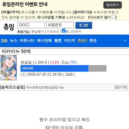
참여하기
[08월2주차]
유니크뽑기 이벤트를 시작합니다.
[참여하기]
를 누르시면 비로그
인도 참여할 수 있으며,
유니크당첨 기회
를 노려보세요!
[다시보지 않기
]
|
분실찾기
|
다크모드
|
로그인유지
회원가입
DB
뉴스
커뮤니티
애니만화
웹툰
이미지
츄온2
츄온
▼
아카이누 50억
DB
뉴스
커뮤니티
애니만화
웹툰
이미지
츄온2
츄온
원잘알
| L:0/A:0 |
LV24
|
Exp.
79%
390/490
| 2 | 2025-07-20 21:34:58 | 1169 |
[숨덕모드설정]
[닫기X]
게시판최상단항상설정가능
원수 프리미엄 있다고 해도
43~5억 이상의 강함.