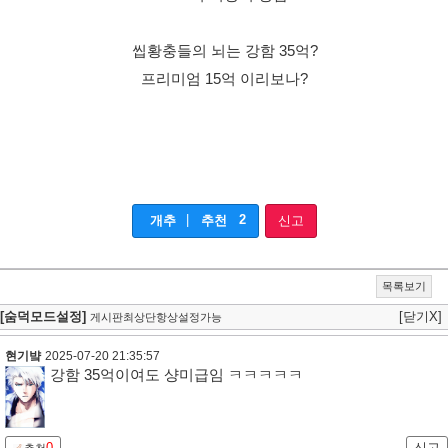
씹황충들의 뇌는 강함 35억?
프리미엄 15억 이리보나?
|
2
개추
추천
신고
목록보기
[숨덕모드설정]
[닫기X]
게시판최상단항상설정가능
현기뱤
2025-07-20 21:35:57
강함 35억이여도 샹미급임 ㅋㅋㅋㅋㅋ
0
신고