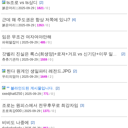
ts조로 vs ts상디
[2]
붉은머리
| 2025-09-29
[
1821
/ 0 ]
근데 왜 주도권은 항상 저쪽에 있냐?
[4]
붉은머리
| 2025-09-29
[
1353
/ 0 ]
임은 무조건 여자여야만해
파워딸잡이
| 2025-09-29
[
485
/ 0 ]
갓벨리 진실은 록스(희생양)+로져+거프 vs 신기단+이무 일까
[2]
요?
츄츄기관차
| 2025-09-29
[
1559
/ 0 ]
찐다 원게인 생일파티 레전드.JPG
[2]
우리의엄마
| 2025-09-29
[
1649
/ 2 ]
** 블라인드된 게시물입니다.
[2]
xxedjha6250
| 2025-09-29
[
771
/ 0 ]
조로는 원피스에서 전무후무로 최강자임
[3]
조로최강000
| 2025-09-29
[
1371
/ 0 ]
비비도 나중에
[2]