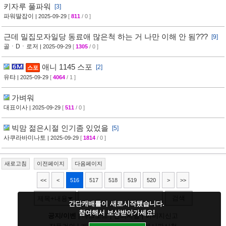
키자루 풀파워
[3]
파워딸잡이
| 2025-09-29
[
811
/ 0 ]
근데 밀집모자일당 동료애 많은척 하는 거 나만 이해 안 됨???
[9]
골ㆍDㆍ로저
| 2025-09-29
[
1305
/ 0 ]
애니 1145 스포
[2]
스포
유탸
| 2025-09-29
[
4064
/ 1 ]
가벼워
대표이사
| 2025-09-29
[
511
/ 0 ]
빅맘 젊은시절 인기좀 있었을
[5]
사쿠라바미나토
| 2025-09-29
[
1814
/ 0 ]
새로고침
이전페이지
다음페이지
<<
<
516
517
518
519
520
>
>>
검색
제목+내용
간단캐배틀이 새로시작됐습니다.
참여해서 보상받아가세요!
공지/이벤
|
다크모드
|
건의사항
|
이미지신고