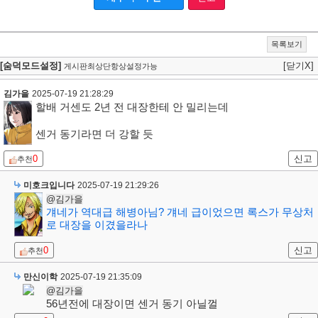
목록보기
[숨덕모드설정]
[닫기X]
게시판최상단항상설정가능
김가을
2025-07-19 21:28:29
할배 거센도 2년 전 대장한테 안 밀리는데
센거 동기라면 더 강할 듯
0
신고
추천
미호크입니다
2025-07-19 21:29:26
@김가을
걔네가 역대급 해병아님? 걔네 급이었으면 록스가 무상처
로 대장을 이겼을라나
0
신고
추천
만신이학
2025-07-19 21:35:09
@김가을
56년전에 대장이면 센거 동기 아닐껄