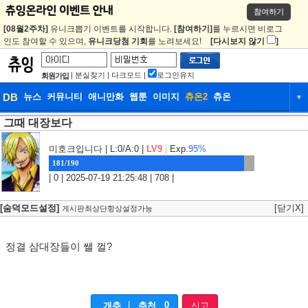
참여하기
[08월2주차]
유니크뽑기 이벤트를 시작합니다.
[참여하기]
를 누르시면 비로그
인도 참여할 수 있으며,
유니크당첨 기회
를 노려보세요!
[다시보지 않기
]
|
분실찾기
|
다크모드
|
로그인유지
회원가입
DB
뉴스
커뮤니티
애니만화
웹툰
이미지
츄온2
츄온
▼
그때 대장보다
DB
뉴스
커뮤니티
애니만화
웹툰
이미지
츄온2
츄온
미호크입니다
| L:0/A:0 |
LV9
|
Exp.
95%
181/190
| 0 | 2025-07-19 21:25:48 | 708 |
[숨덕모드설정]
[닫기X]
게시판최상단항상설정가능
정결 삼대장들이 쌜 껄?
|
0
개추
추천
신고