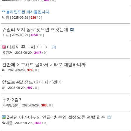
dadadadada
| 2025-09-29
[
862
/ 0 ]
** 블라인드된 게시물입니다.
빅맘
| 2025-09-29
[
230
/ 0 ]
쥬얼리 보지 동료 됏으면 조켓는데
[2]
거프
| 2025-09-29
[
1650
/ 0 ]
이새끼 존나 쌔네 ㄷㄷ
[3]
유린저
| 2025-09-29
[
2447
/ 0 ]
간만에 에그해드 몰아서 네타로 재탕하니까
해
| 2025-09-29
[
379
/ 0 ]
앞으로 4달 정도 애니 지리겠네
해
| 2025-09-29
[
497
/ 0 ]
누가 2김?
파워딸잡이
| 2025-09-29
[
388
/ 0 ]
2년전 아카이누의 언급+흰수염 설정오류 떡밥 회수
[2]
역대급
| 2025-09-29
[
1832
/ 0 ]