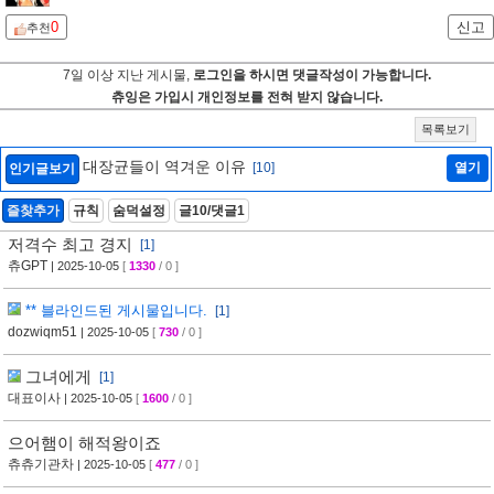
0
신고
추천
7일 이상 지난 게시물,
로그인을 하시면 댓글작성이 가능합니다.
츄잉은 가입시 개인정보를 전혀 받지 않습니다.
목록보기
대장균들이 역겨운 이유
[10]
열기
인기글보기
즐찾추가
규칙
숨덕설정
글10/댓글1
저격수 최고 경지
[1]
츄GPT
| 2025-10-05
[
1330
/ 0 ]
** 블라인드된 게시물입니다.
[1]
dozwiqm51
| 2025-10-05
[
730
/ 0 ]
그녀에게
[1]
대표이사
| 2025-10-05
[
1600
/ 0 ]
으어햄이 해적왕이죠
츄츄기관차
| 2025-10-05
[
477
/ 0 ]