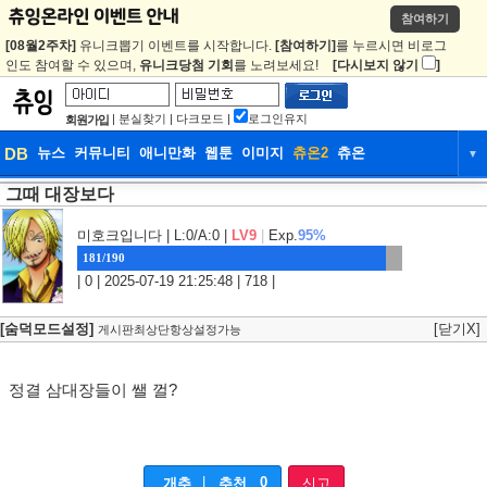
참여하기
[08월2주차]
유니크뽑기 이벤트를 시작합니다.
[참여하기]
를 누르시면 비로그
인도 참여할 수 있으며,
유니크당첨 기회
를 노려보세요!
[다시보지 않기
]
|
분실찾기
|
다크모드
|
로그인유지
회원가입
DB
뉴스
커뮤니티
애니만화
웹툰
이미지
츄온2
츄온
▼
그때 대장보다
DB
뉴스
커뮤니티
애니만화
웹툰
이미지
츄온2
츄온
미호크입니다
| L:0/A:0 |
LV9
|
Exp.
95%
181/190
| 0 | 2025-07-19 21:25:48 | 718 |
[숨덕모드설정]
[닫기X]
게시판최상단항상설정가능
정결 삼대장들이 쌜 껄?
|
0
개추
추천
신고