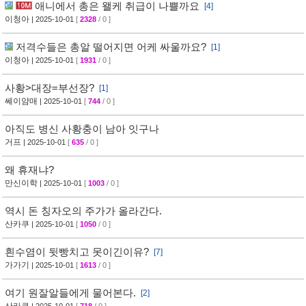
애니에서 총은 왤케 취급이 나쁠까요
[4]
이청아
| 2025-10-01
[
2328
/ 0 ]
저격수들은 총알 떨어지면 어케 싸울까요?
[1]
이청아
| 2025-10-01
[
1931
/ 0 ]
사황>대장=부선장?
[1]
쎄이얌매
| 2025-10-01
[
744
/ 0 ]
아직도 병신 사황충이 남아 잇구나
거프
| 2025-10-01
[
635
/ 0 ]
왜 휴재냐?
만신이학
| 2025-10-01
[
1003
/ 0 ]
역시 돈 칭자오의 주가가 올라간다.
산카쿠
| 2025-10-01
[
1050
/ 0 ]
흰수염이 뒷빵치고 못이긴이유?
[7]
가가기
| 2025-10-01
[
1613
/ 0 ]
여기 원잘알들에게 물어본다.
[2]