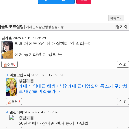
목록보기
[숨덕모드설정]
[닫기X]
게시판최상단항상설정가능
김가을
2025-07-19 21:28:29
할배 거센도 2년 전 대장한테 안 밀리는데
센거 동기라면 더 강할 듯
0
신고
추천
미호크입니다
2025-07-19 21:29:26
@김가을
걔네가 역대급 해병아님? 걔네 급이었으면 록스가 무상처
로 대장을 이겼을라나
0
신고
추천
만신이학
2025-07-19 21:35:09
@김가을
56년전에 대장이면 센거 동기 아닐껄