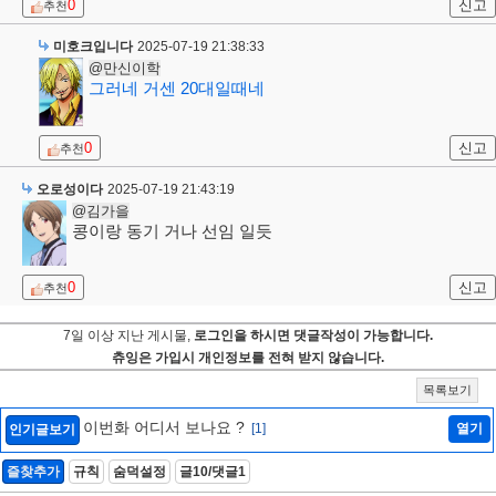
0
신고
추천
미호크입니다
2025-07-19 21:38:33
@만신이학
그러네 거센 20대일때네
0
신고
추천
오로성이다
2025-07-19 21:43:19
@김가을
콩이랑 동기 거나 선임 일듯
0
신고
추천
7일 이상 지난 게시물,
로그인을 하시면 댓글작성이 가능합니다.
츄잉은 가입시 개인정보를 전혀 받지 않습니다.
목록보기
이번화 어디서 보나요 ?
[1]
열기
인기글보기
즐찾추가
규칙
숨덕설정
글10/댓글1