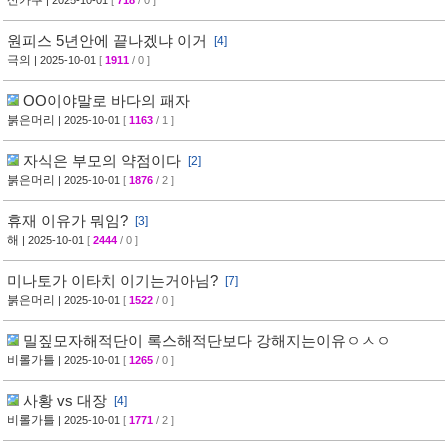
산카쿠
| 2025-10-01
[
718
/ 0 ]
원피스 5년안에 끝나겠냐 이거
[4]
극의
| 2025-10-01
[
1911
/ 0 ]
OO이야말로 바다의 패자
붉은머리
| 2025-10-01
[
1163
/ 1 ]
자식은 부모의 약점이다
[2]
붉은머리
| 2025-10-01
[
1876
/ 2 ]
휴재 이유가 뭐임?
[3]
해
| 2025-10-01
[
2444
/ 0 ]
미나토가 이타치 이기는거아님?
[7]
붉은머리
| 2025-10-01
[
1522
/ 0 ]
밀짚모자해적단이 록스해적단보다 강해지는이유ㅇㅅㅇ
비롤가틀
| 2025-10-01
[
1265
/ 0 ]
사황 vs 대장
[4]
비롤가틀
| 2025-10-01
[
1771
/ 2 ]