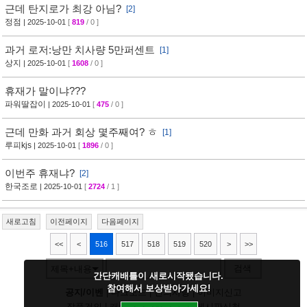
근데 탄지로가 최강 아님?
[2]
정점
| 2025-10-01
[
819
/ 0 ]
과거 로저:낭만 치사량 5만퍼센트
[1]
상지
| 2025-10-01
[
1608
/ 0 ]
휴재가 말이냐???
파워딸잡이
| 2025-10-01
[
475
/ 0 ]
근데 만화 과거 회상 몇주째여? ㅎ
[1]
루피kjs
| 2025-10-01
[
1896
/ 0 ]
이번주 휴재냐?
[2]
한국조로
| 2025-10-01
[
2724
/ 1 ]
새로고침
이전페이지
다음페이지
<<
<
516
517
518
519
520
>
>>
검색
제목+내용
간단캐배틀이 새로시작됐습니다.
참여해서 보상받아가세요!
공지/이벤
|
다크모드
|
건의사항
|
이미지신고
작품건의
|
캐릭건의
|
기타디비
|
게시판신청