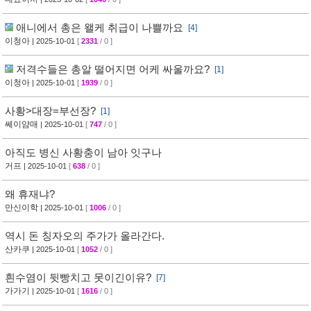
애니에서 총은 왤케 취급이 나쁠까요
[4]
이청아
| 2025-10-01
[
2331
/ 0 ]
저격수들은 총알 떨어지면 어케 싸울까요?
[1]
이청아
| 2025-10-01
[
1939
/ 0 ]
사황>대장=부선장?
[1]
쎄이얌매
| 2025-10-01
[
747
/ 0 ]
아직도 병신 사황충이 남아 잇구나
거프
| 2025-10-01
[
638
/ 0 ]
왜 휴재냐?
만신이학
| 2025-10-01
[
1006
/ 0 ]
역시 돈 칭자오의 주가가 올라간다.
산카쿠
| 2025-10-01
[
1052
/ 0 ]
흰수염이 뒷빵치고 못이긴이유?
[7]
가가기
| 2025-10-01
[
1616
/ 0 ]