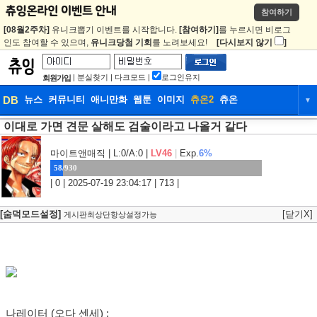
참여하기
[08월2주차]
유니크뽑기 이벤트를 시작합니다.
[참여하기]
를 누르시면 비로그
인도 참여할 수 있으며,
유니크당첨 기회
를 노려보세요!
[다시보지 않기
]
|
분실찾기
|
다크모드
|
로그인유지
회원가입
DB
뉴스
커뮤니티
애니만화
웹툰
이미지
츄온2
츄온
▼
이대로 가면 견문 살해도 검술이라고 나올거 같다
DB
뉴스
커뮤니티
애니만화
웹툰
이미지
츄온2
츄온
마이트앤매직
| L:0/A:0 |
LV46
|
Exp.
6%
58/930
| 0 | 2025-07-19 23:04:17 | 713 |
[숨덕모드설정]
[닫기X]
게시판최상단항상설정가능
나레이터 (오다 센세) :