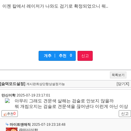
이젠 칼에서 레이저가 나와도 검기로 확정되었으니 뭐..
|
0
개추
추천
신고
목록보기
[숨덕모드설정]
[닫기X]
게시판최상단항상설정가능
만신이학
2025-07-19 23:17:01
아무리 그래도 견문색 살해는 검술로 안보지 않을까
뭐 개씹오지는 검술로 견문색을 끊어낸다 이런게 아닌 이상
0
신고
추천
마이트앤매직
2025-07-19 23:18:48
@만신이학