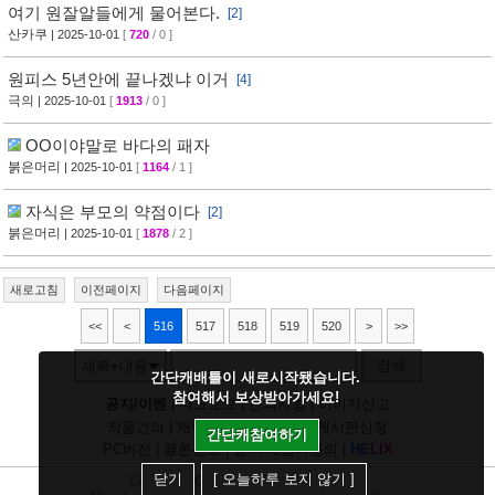
여기 원잘알들에게 물어본다.
[2]
산카쿠
| 2025-10-01
[
720
/ 0 ]
원피스 5년안에 끝나겠냐 이거
[4]
극의
| 2025-10-01
[
1913
/ 0 ]
OO이야말로 바다의 패자
붉은머리
| 2025-10-01
[
1164
/ 1 ]
자식은 부모의 약점이다
[2]
붉은머리
| 2025-10-01
[
1878
/ 2 ]
새로고침
이전페이지
다음페이지
<<
<
516
517
518
519
520
>
>>
검색
제목+내용
간단캐배틀이 새로시작됐습니다.
참여해서 보상받아가세요!
공지/이벤
|
다크모드
|
건의사항
|
이미지신고
작품건의
|
캐릭건의
|
기타디비
|
게시판신청
간단캐참여하기
PC버전
|
클론신고
|
정지/패널티문의
|
H
E
L
I
X
닫기
[ 오늘하루 보지 않기 ]
Copyright
CHUING
Communications.