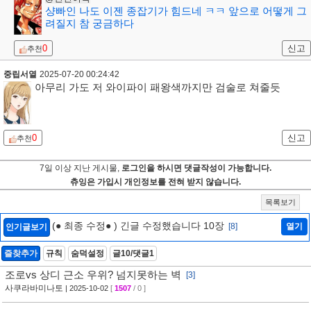
샹빠인 나도 이젠 종잡기가 힘드네 ㅋㅋ 앞으로 어떻게 그
려질지 참 궁금하다
0
신고
추천
중립서열
2025-07-20 00:24:42
아무리 가도 저 와이파이 패왕색까지만 검술로 쳐줄듯
0
신고
추천
7일 이상 지난 게시물,
로그인을 하시면 댓글작성이 가능합니다.
츄잉은 가입시 개인정보를 전혀 받지 않습니다.
목록보기
(● 최종 수정● ) 긴글 수정했습니다 10장
[8]
열기
인기글보기
즐찾추가
규칙
숨덕설정
글10/댓글1
조로vs 상디 근소 우위? 넘지못하는 벽
[3]
사쿠라바미나토
| 2025-10-02
[
1507
/ 0 ]