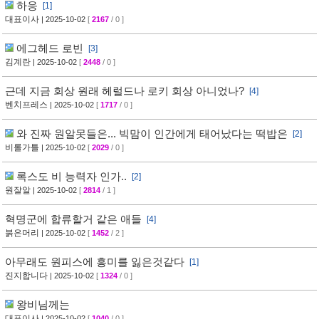
하응
[1]
대표이사
| 2025-10-02
[
2167
/ 0 ]
에그헤드 로빈
[3]
김계란
| 2025-10-02
[
2448
/ 0 ]
근데 지금 회상 원래 헤럴드나 로키 회상 아니었나?
[4]
벤치프레스
| 2025-10-02
[
1717
/ 0 ]
와 진짜 원알못들은... 빅맘이 인간에게 태어났다는 떡밥은
[2]
비롤가틀
| 2025-10-02
[
2029
/ 0 ]
록스도 비 능력자 인가..
[2]
원잘알
| 2025-10-02
[
2814
/ 1 ]
혁명군에 합류할거 같은 애들
[4]
붉은머리
| 2025-10-02
[
1452
/ 2 ]
아무래도 원피스에 흥미를 잃은것같다
[1]
진지합니다
| 2025-10-02
[
1324
/ 0 ]
왕비님께는
대표이사
| 2025-10-02
[
1040
/ 0 ]