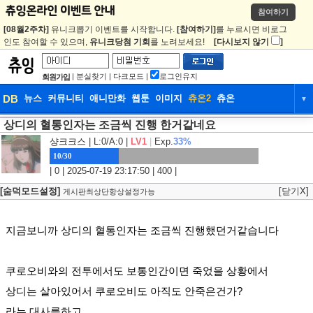
참여하기
[08월2주차]
유니크뽑기 이벤트를 시작합니다.
[참여하기]
를 누르시면 비로그
인도 참여할 수 있으며,
유니크당첨 기회
를 노려보세요!
[다시보지 않기
]
|
분실찾기
|
다크모드
|
로그인유지
회원가입
DB
뉴스
커뮤니티
애니만화
웹툰
이미지
츄온2
츄온
▼
상디의 혈통인자는 조금씩 진행 한거같네요
DB
뉴스
커뮤니티
애니만화
샹크크스
| L:0/A:0 |
LV1
|
Exp.
33%
웹툰
이미지
츄온2
츄온
10/30
| 0 | 2025-07-19 23:17:50 | 400 |
[숨덕모드설정]
[닫기X]
게시판최상단항상설정가능
지금보니까 상디의 혈통인자는 조금씩 진행했던거같습니다
쿠로오비와의 전투에서도 보통인간이면 죽었을 상황에서
상디는 살아있어서 쿠로오비도 아직도 안죽은건가?
라는 대사를하고