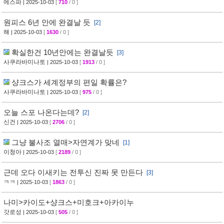
에스파
| 2025-10-03
[
710
/ 0 ]
원피스 6년 안에 완결날 듯
[2]
해
| 2025-10-03
[
1630
/ 0 ]
확실한건 10년안에는 완결날듯
[3]
사쿠라바미나토
| 2025-10-03
[
1913
/ 0 ]
샹크스가 세계정부의 편일 확률은?
사쿠라바미나토
| 2025-10-03
[
975
/ 0 ]
오늘 스포 나온다는데?
[2]
신건
| 2025-10-03
[
2706
/ 0 ]
그냥 불사조 열매>자연계가 맞네
[1]
이청아
| 2025-10-03
[
2189
/ 0 ]
근데 오다 이새키는 전투신 진짜 못 만든다
[3]
ㅋㅋ
| 2025-10-03
[
1863
/ 0 ]
나미>카이도+샹크스+미호크+아카이누
갓로성
| 2025-10-03
[
505
/ 0 ]