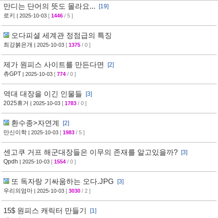
만디는 단어의 뜻도 몰라요...
[19]
로키
| 2025-10-03
[
1446
/ 5 ]
오다피셜 세계관 정점급의 특징
최강붉은개
| 2025-10-03
[
1375
/ 0 ]
제가 원피스 사이트를 만든다면
[2]
츄GPT
| 2025-10-03
[
774
/ 0 ]
역대 대장을 이긴 인물들
[3]
2025휴거
| 2025-10-03
[
1783
/ 0 ]
환수종>자연계
[2]
만신이학
| 2025-10-03
[
1983
/ 5 ]
센고쿠 거프 해군대장들은 이무의 존재를 알고있을까?
[3]
Qpdh
| 2025-10-03
[
1554
/ 0 ]
또 독자랑 기싸움하는 오다.JPG
[3]
우리의엄마
| 2025-10-03
[
3030
/ 2 ]
15$ 원피스 캐릭터 만들기
[1]