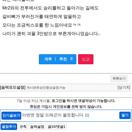
Mr2와의 전투에서도 승리를하고 돌아가는 길에도
갈비뼈가 부러진거를 태연하게 말을하고
오다는 조금씩스포를 한 느낌이네요ㅋㅋ
나미가 괜히 괴물 3인방으로 부른게아니었습니다..
|
0
개추
추천
신고
목록보기
[숨덕모드설정]
[닫기X]
게시판최상단항상설정가능
7일 이상 지난 게시물,
로그인을 하시면 댓글작성이 가능합니다.
츄잉은 가입시 개인정보를 전혀 받지 않습니다.
이번엔 정말 드래곤이 올듯합니다
[1]
열기
인기글보기
즐찾추가
규칙
숨덕설정
글10/댓글1