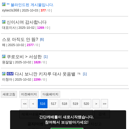
** 블라인드된 게시물입니다.
xyiwcls368
| 2025-10-03
[
377
/ 0 ]
신이시여 감사합니다
대표이사
| 2025-10-02
[
1269
/ 0 ]
스포 아직도 안 뜸?
[6]
해
| 2025-10-02
[
2377
/ 0 ]
쿠로오비 > 서성한
[1]
원잘알
| 2025-10-02
[
1828
/ 0 ]
다시 보니깐 키자루 대사 웃음밸 ㅋ
[1]
이청아
| 2025-10-02
[
2299
/ 0 ]
새로고침
이전페이지
다음페이지
<<
<
516
517
518
519
520
>
>>
검색
제목+내용
간단캐배틀이 새로시작됐습니다.
참여해서 보상받아가세요!
공지/이벤
|
다크모드
|
건의사항
|
이미지신고